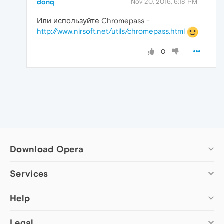
donq
Nov 20, 2016, 6:18 PM
Или используйте Chromepass -
http://www.nirsoft.net/utils/chromepass.html
0
Download Opera
Computer browsers
Services
Opera for Windows
Help
Add-ons
Opera for Mac
Opera account
Opera for Linux
Legal
Wallpapers
Help & support