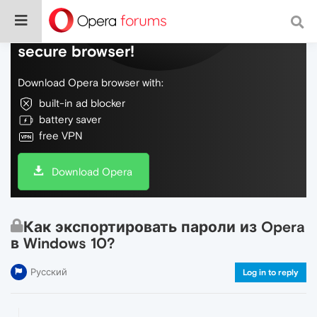
Do more on the web, with a fast and
secure browser!
Download Opera browser with:
built-in ad blocker
battery saver
free VPN
Download Opera
Как экспортировать пароли из Opera
в Windows 10?
Русский
Log in to reply