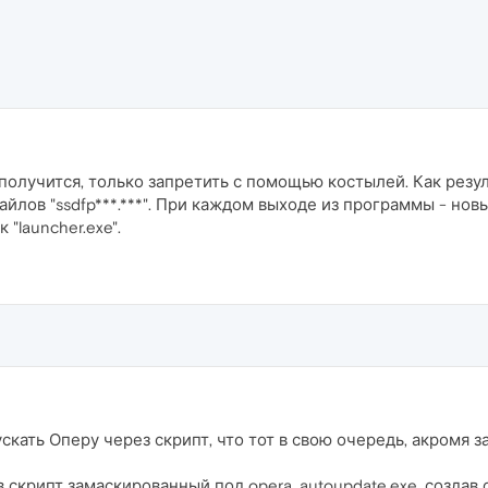
олучится, только запретить с помощью костылей. Как результ
йлов "ssdfp***.***". При каждом выходе из программы - новы
"launcher.exe".
скать Оперу через скрипт, что тот в свою очередь, акромя 
скрипт замаскированный под opera_autoupdate.exe, создав о