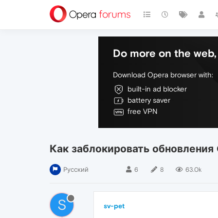
Do more on the web, 
Download Opera browser with:
built-in ad blocker
battery saver
free VPN
Как заблокировать обновления 
Русский
6
8
63.0k
S
sv-pet