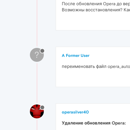
После обновления Opera до верс
Возможны восстановления? Как
?
A Former User
переименовать файл opera_auto
operasilver40
Удаление обновления Opera: