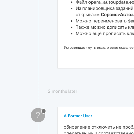
Файл
opera_autoupdate.e
Из планировщика заданий 
открываем
Сервис>Автоз
Можно переименовать ф
Также можно дописать клю
Можно ещё прописать клю
Ум освещает путь воле, а воля повеле
2 months later
?
A Former User
обновление отключить не пробл
оперативы,ну и соответственн