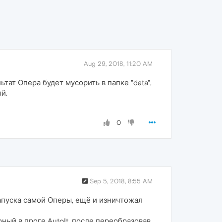
Aug 29, 2018, 11:20 AM
ат Опера будет мусорить в папке "data",
й.
0
Sep 5, 2018, 8:55 AM
запуска самой Оперы, ещё и изничтожал
ный в проге AutoIt, после переобразовав