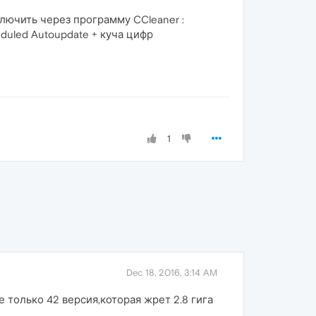
лючить через программу CCleaner :
uled Autoupdate + куча цифр
1
Dec 18, 2016, 3:14 AM
 только 42 версия,которая жрет 2.8 гига