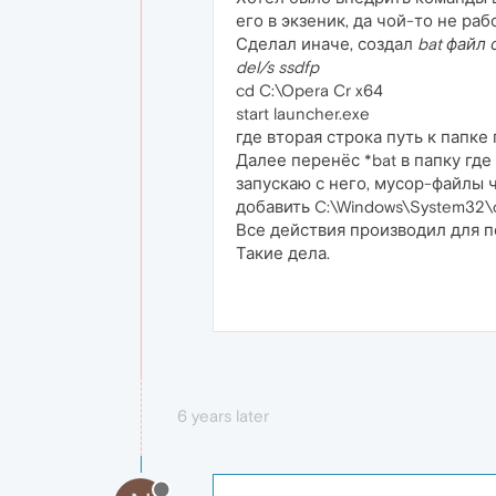
его в экзеник, да чой-то не работ
Сделал иначе, создал
bat файл 
del/s ssdfp
cd C:\Opera Cr x64
start launcher.exe
где вторая строка путь к папке
Далее перенёс *bat в папку где
запускаю с него, мусор-файлы ч
добавить C:\Windows\System32\c
Все действия производил для п
Такие дела.
6 years later