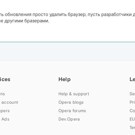
 обновления просто удалить браузер, пусть разработчики 
не другими бразерами.
ices
Help
L
ns
Help & support
Se
 account
Opera blogs
Pr
apers
Opera forums
Co
 Ads
Dev.Opera
EU
Te