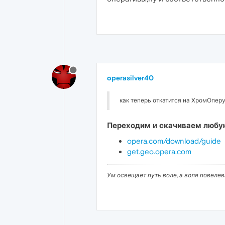
operasilver40
как теперь откатится на ХромОперу
Переходим и скачиваем любу
opera.com/download/guide
get.geo.opera.com
Ум освещает путь воле, а воля повеле