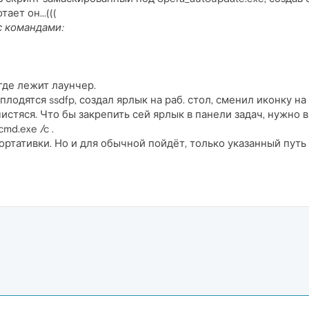
ает он...(((
с командами:
 где лежит лаунчер.
 плодятся ssdfp, создал ярлык на раб. стол, сменил иконку н
истяся. Что бы закрепить сей ярлык в панели задач, нужно в
md.exe /c .
ортативки. Но и для обычной пойдёт, только указанный путь