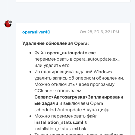
operasilver40
Oct 28, 2016, 3:21 PM
Удаление обновления Opera:
Файл
opera_autoupdate.exe
переименовать в opera_autoupdate.ex_
или удалить его
Из планировщика заданий Windows
удалить запись об оперном обновлении.
Можно отключить через программу
CCleaner : открываем
Сервис>Автозагрузка>Запланированн
ые задачи
и выключаем Opera
scheduled Autoupdate + куча цифр
Можно переименовать файл
installation_status.xml
в
installation_status.xml.bak
Также можно дописать ключ в свойства