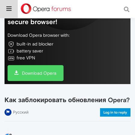
Do more on the web, with a fast and
secure browser!
Download Opera browser with:
built-in ad blocker
battery saver
free VPN
Download Opera
Как заблокировать обновления Opera?
Русский
Log in to reply