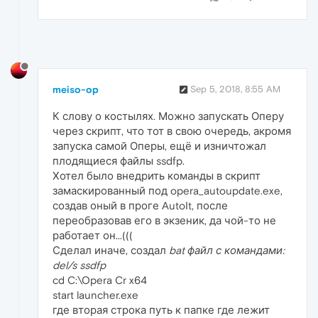
meiso-op
Sep 5, 2018, 8:55 AM
К слову о костылях. Можно запускать Оперу
через скрипт, что тот в свою очередь, акромя
запуска самой Оперы, ещё и изничтожал
плодящиеся файлы ssdfp.
Хотел было внедрить команды в скрипт
замаскированный под opera_autoupdate.exe,
создав оный в проге AutoIt, после
переобразовав его в экзеник, да чой-то не
работает он...(((
Сделал иначе, создал
bat файл с командами:
del/s ssdfp
cd C:\Opera Cr x64
start launcher.exe
где вторая строка путь к папке где лежит