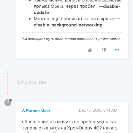
ярлыка Opera, через пробел :
--disable-
update
Можно ещё прописать ключ в ярлык:
--
disable-background-networking
Ум освещает путь воле, а воля повелевает действиями.
1
2 months later
?
A Former User
Dec 18, 2016, 3:14 AM
обновление отключить не проблема,но как
теперь откатится на ХромОперу 40? на ооф