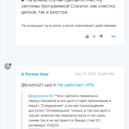
системы программкой Ccleaner, как очистку
дисков, так и реестра.
Ум освещает путь воле, а воля повелевает действиями.
0
?
A Former User
Dec 17, 2017, 10:26 PM
@kristina21 said in
Не работает VPN
:
@operasilver40
**все сделала правильно,
переустановила и оно долго горит оранжевым и
пишет: "Соединение", а из местонахождения
доступно "Оптимальное" только, и так оно долго
грузит, компьютер перезапускала и так само,
синим так и не загорается. Винда стоит 8.1.,
антивирус НОД32. .