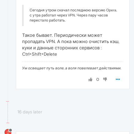
Сегодня утром скачал последнюю версию Opera,
с утра работал через VPN. Через пару часов
перестало работать.
Такое бывает. Периодически может
пропадать VPN. А пока можно очистить кэш,
куки и данные сторонних сервисов :
Ctrl+Shift+Delete
Ум освещает путь воле, а воля повелевает действиями.
0
16 days later
D