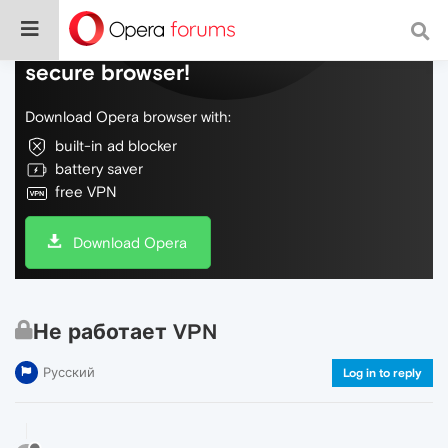
Do more on the web, with a fast and
secure browser!
Download Opera browser with:
built-in ad blocker
battery saver
free VPN
Download Opera
Не работает VPN
Русский
Log in to reply