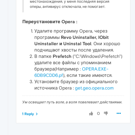
местонахождения, у меня последняя версия
оперы, антивирус отключала, не помогает.
Переустановите Opera :
Удалите программу Opera, через
программы
Revo Uninstaller, IObit
Uninstaller и Uninstal Tool
. Они хорошо
подчищают хвосты после удаления.
В папке
Prefetch
("C:\Windows\Prefetch")
удалите все файлы с упоминанием
браузера(Например :
OPERA.EXE-
6DB9CDD6.pf
), если такие имеются.
Установите браузер из официального
источника Opera :
get.geo.opera.com
Ум освещает путь воле, а воля повелевает действиями.
0
1 Reply