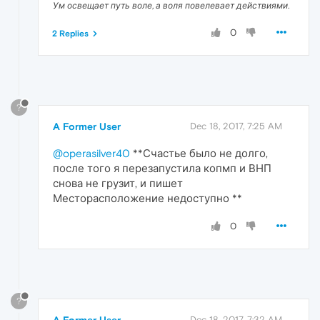
Ум освещает путь воле, а воля повелевает действиями.
0
2 Replies
?
A Former User
Dec 18, 2017, 7:25 AM
@operasilver40
**Счастье было не долго,
после того я перезапустила копмп и ВНП
снова не грузит, и пишет
Месторасположение недоступно **
0
?
Dec 18, 2017, 7:32 AM