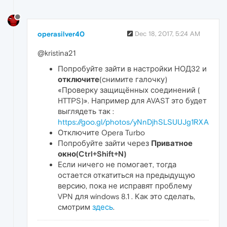
operasilver40
Dec 18, 2017, 5:24 AM
@kristina21
Попробуйте зайти в настройки НОД32 и
отключите
(снимите галочку)
«Проверку защищённых соединений (
HTTPS)». Например для AVAST это будет
выглядеть так :
https://goo.gl/photos/yNnDjhSLSUUJg1RXA
Отключите Opera Turbo
Попробуйте зайти через
Приватное
окно(Ctrl+Shift+N)
Если ничего не помогает, тогда
остается откатиться на предыдущую
версию, пока не исправят проблему
VPN для windows 8.1 . Как это сделать,
смотрим
здесь
.