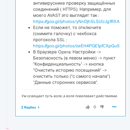
антивируснике проверку защищённых
соединений ( HTTPS). Например, для
моего AVAST это выглядит так :
https://goo.gl/photos/yNnDjhSLSUUJg1RXA
Если не поможет, то отключите
(снимите галочку) с чекбокса
протокола SSL :
https://goo.gl/photos/zeEH4PGE1p1CXpGu5
В браузере Opera: Настройки ->
Безопасность (в левом меню) -> пункт
"Конфиденциальность" -> кнопка
"Очистить историю посещений" ->
очистить только ("с самого начала")
"Данные сторонних сервисов".
Ум освещает путь воле, а воля повелевает действиями.
0
2 Replies