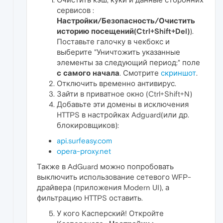
сервисов :
Настройки/Безопасность/Очистить
историю посещений(Ctrl+Shift+Del)
).
Поставьте галочку в чекбокс и
выберите "Уничтожить указанные
элементы за следующий период:" поле
с самого начала
. Смотрите
скриншот
.
Отключить временно антивирус.
Зайти в приватное окно (Ctrl+Shift+N)
Добавьте эти домены в исключения
HTTPS в настройках Adguard(или др.
блокировщиков):
api.surfeasy.com
opera-proxy.net
Также в AdGuard можно попробовать
выключить использование сетевого WFP-
драйвера (приложения Modern UI), а
фильтрацию HTTPS оставить.
У кого Касперский! Откройте