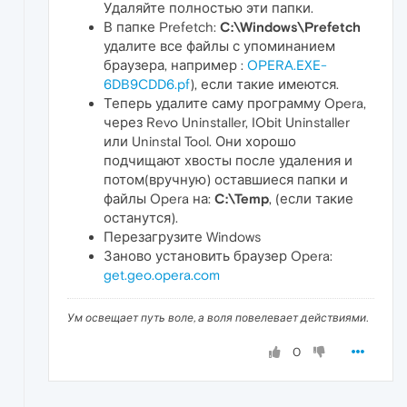
Удаляйте полностью эти папки.
В папке Prefetch:
C:\Windows\Prefetch
удалите все файлы с упоминанием
браузера, например :
OPERA.EXE-
6DB9CDD6.pf
), если такие имеются.
Теперь удалите саму программу Opera,
через Revo Uninstaller, IObit Uninstaller
или Uninstal Tool. Они хорошо
подчищают хвосты после удаления и
потом(вручную) оставшиеся папки и
файлы Opera на:
C:\Temp
, (если такие
останутся).
Перезагрузите Windows
Заново установить браузер Opera:
get.geo.opera.com
Ум освещает путь воле, а воля повелевает действиями.
0