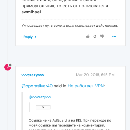
прямоугольник, то есть от пользователя
swmihael
Ум освещает путь воле, а воля повелевает действиями.
0
1 Reply
V
vvvcrazyvvv
Mar 20, 2018, 6:15 PM
@operasilver40
said in
Не работает VPN
:
@vvvcrazyvvv
Ссылка не на AdGuard, а на KIS. При переходе по
моей ссылке, вы перейдете на комментарий,