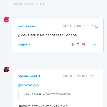
about a month later
V
vvvcrazyvvv
Mar 17, 2018, 3:53 PM
у меня так и не работает.51 опера.
0
1 Reply
operasilver40
Mar 18, 2018, 5:09 AM
@vvvcrazyvvv
у меня так и не работает.51 опера.
Значит, есть конфликт или с