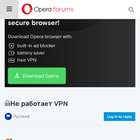
Do more on the web, with a fast and
secure browser!
Download Opera browser with:
built-in ad blocker
battery saver
free VPN
Download Opera
Не работает VPN
Русский
Log in to reply