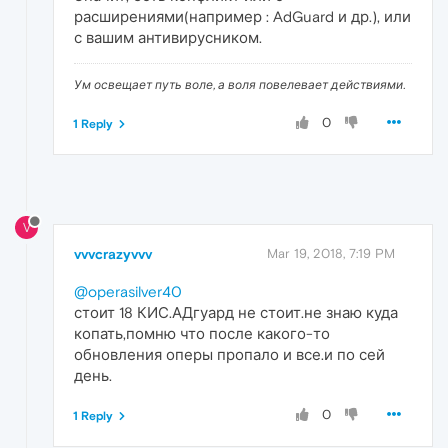
расширениями(например : AdGuard и др.), или
с вашим антивирусником.
Ум освещает путь воле, а воля повелевает действиями.
0
1 Reply
V
vvvcrazyvvv
Mar 19, 2018, 7:19 PM
@operasilver40
стоит 18 КИС.АДгуард не стоит.не знаю куда
копать,помню что после какого-то
обновления оперы пропало и все.и по сей
день.
0
1 Reply