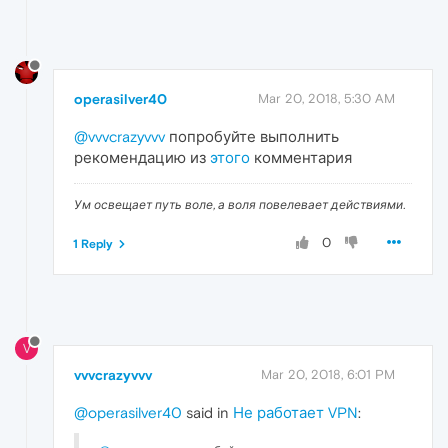
operasilver40
Mar 20, 2018, 5:30 AM
@vvvcrazyvvv
попробуйте выполнить
рекомендацию из
этого
комментария
Ум освещает путь воле, а воля повелевает действиями.
0
1 Reply
V
vvvcrazyvvv
Mar 20, 2018, 6:01 PM
@operasilver40
said in
Не работает VPN
: