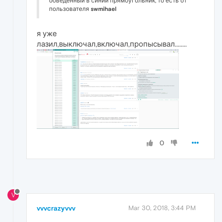
обведенный в синий прямоугольник, то есть от
пользователя
swmihael
я уже
лазил,выключал,включал,пропысывал........
0
V
vvvcrazyvvv
Mar 30, 2018, 3:44 PM