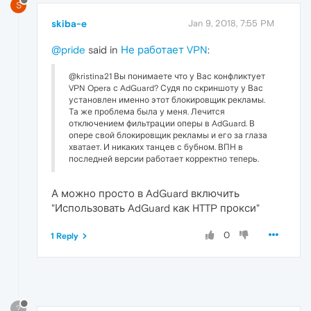
S
skiba-e
Jan 9, 2018, 7:55 PM
@pride
said in
Не работает VPN
:
@kristina21 Вы понимаете что у Вас конфликтует
VPN Opera с AdGuard? Судя по скриншоту у Вас
установлен именно этот блокировщик рекламы.
Та же проблема была у меня. Лечится
отключением фильтрации оперы в AdGuard. В
опере свой блокировщик рекламы и его за глаза
хватает. И никаких танцев с бубном. ВПН в
последней версии работает корректно теперь.
А можно просто в AdGuard включить
"Использовать AdGuard как HTTP прокси"
0
1 Reply
?