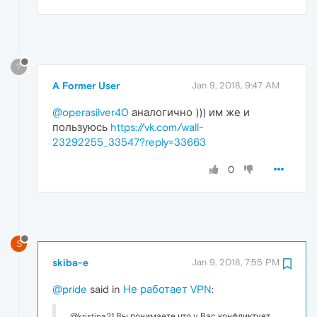
?
A Former User
Jan 9, 2018, 9:47 AM
@operasilver40
аналогично ))) им же и
пользуюсь
https://vk.com/wall-
23292255_33547?reply=33663
0
S
skiba-e
Jan 9, 2018, 7:55 PM
@pride
said in
Не работает VPN
:
@kristina21 Вы понимаете что у Вас конфликтует