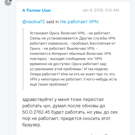
?
A Former User
Jan 8, 2018, 3:13 AM
@vladiva72
said in
Не работает VPN
:
Установил Opera. Включил VPN, - не работает.
Связь не устанавливается. Другие службы VPN
работают нормально, - пробовал. Бесплатная от
Opera, - не работает. Выключаю VPN, -
появляется Интернет обычный. Включаю VPN
повторно, - выходит сообщение, что "VPN
временно не доступен. Opera работает над
устранением этой проблемы." И так неделю.
Опера работает? Или ни кто не знает про то, что
VPN у некоторых не работает. У кого-нибудь есть
ещё такая проблема?
здравствуйте! у меня тоже перестал
работать vpn, думал после обновы до
50.0.2762.45 будет работать, но увы, до сих
пор не работает, придется сносить этот
браузер.