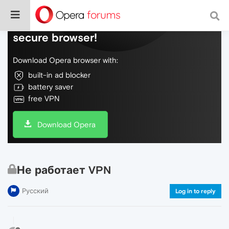
Do more on the web, with a fast and
secure browser!
Download Opera browser with:
built-in ad blocker
battery saver
free VPN
Download Opera
Не работает VPN
Русский
Log in to reply