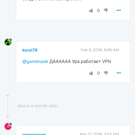
0
korol78
Feb 8, 2018, 6:45 AM
@gamiimasik
ДАААААА Ура работает VPN
0
about a month later
V
vvvcrazyvvv
Mar 17, 2018, 3:53 PM