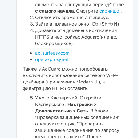
элементы за следующий период:" поле
с самого начала
. Смотрите
скриншот
.
Отключить временно антивирус.
Зайти в приватное окно (Ctrl+Shift+N)
Добавьте эти домены в исключения
HTTPS в настройках Adguard(или др.
блокировщиков):
api.surfeasy.com
opera-proxy.net
Также в AdGuard можно попробовать
выключить использование сетевого WFP-
драйвера (приложения Modern UI), а
фильтрацию HTTPS оставить.
У кого Касперский! Откройте
Касперского :
Настройки >
Дополнительно > Сеть
. В блоке
"Проверка защищенных соединений"
отключите опцию "Проверять
защищенные соединения по запросу
компонентов защиты". После