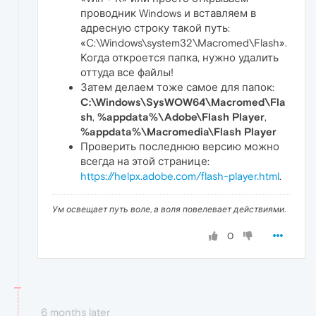
проводник Windows и вставляем в
адресную строку такой путь:
«C:\Windows\system32\Macromed\Flash».
Когда откроется папка, нужно удалить
оттуда все файлы!
Затем делаем тоже самое для папок:
C:\Windows\SysWOW64\Macromed\Fla
sh
,
%appdata%\Adobe\Flash Player
,
%appdata%\Macromedia\Flash Player
Проверить последнюю версию можно
всегда на этой странице:
https://helpx.adobe.com/flash-player.html
.
Ум освещает путь воле, а воля повелевает действиями.
0
6 months later