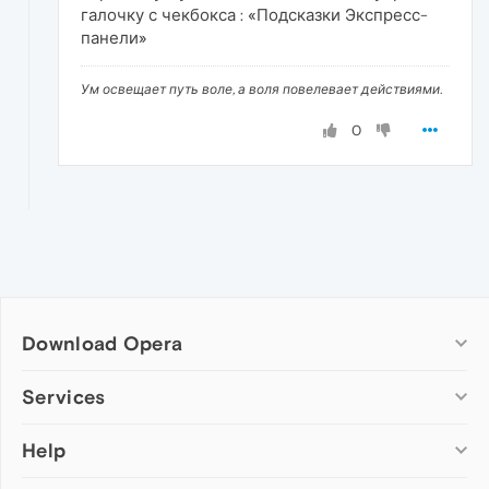
галочку с чекбокса : «Подсказки Экспресс-
панели»
Ум освещает путь воле, а воля повелевает действиями.
0
Download Opera
Computer browsers
Services
Opera for Windows
Help
Add-ons
Opera for Mac
Opera account
Opera for Linux