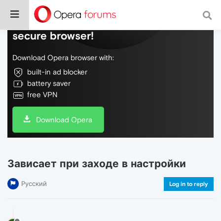
Do more on the web, with a fast and
secure browser!
Download Opera browser with:
built-in ad blocker
battery saver
free VPN
Download Opera
Зависает при заходе в настройки
Русский
Log in to reply