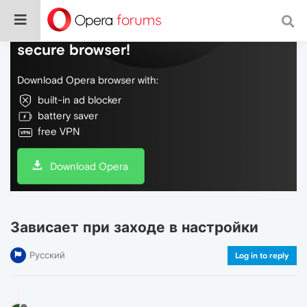
Do more on the web, with a fast and
secure browser!
Download Opera browser with:
built-in ad blocker
battery saver
free VPN
Download Opera
Зависает при заходе в настройки
Русский
Log in to reply