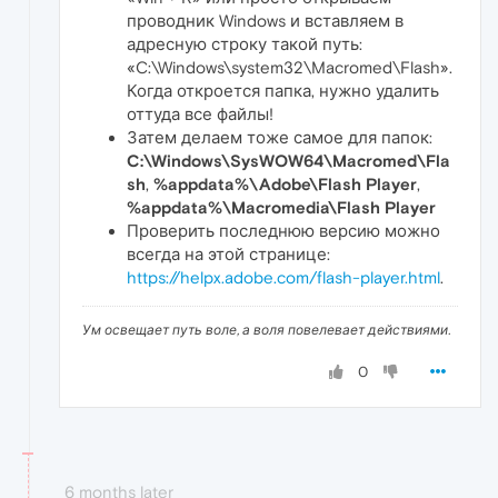
проводник Windows и вставляем в
адресную строку такой путь:
«C:\Windows\system32\Macromed\Flash».
Когда откроется папка, нужно удалить
оттуда все файлы!
Затем делаем тоже самое для папок:
C:\Windows\SysWOW64\Macromed\Fla
sh
,
%appdata%\Adobe\Flash Player
,
%appdata%\Macromedia\Flash Player
Проверить последнюю версию можно
всегда на этой странице:
https://helpx.adobe.com/flash-player.html
.
Ум освещает путь воле, а воля повелевает действиями.
0
6 months later