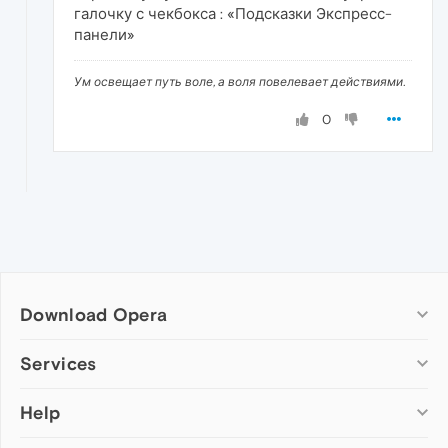
галочку с чекбокса : «Подсказки Экспресс-
панели»
Ум освещает путь воле, а воля повелевает действиями.
0
Download Opera
Computer browsers
Services
Opera for Windows
Help
Add-ons
Opera for Mac
Opera account
Opera for Linux