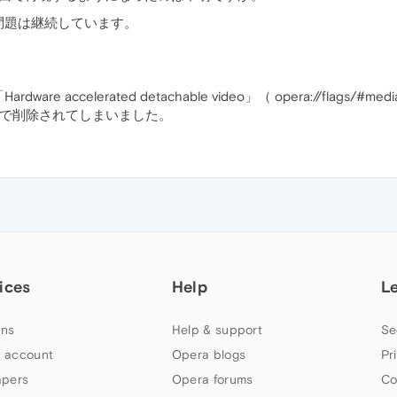
問題は継続しています。
ccelerated detachable video」（ opera://flags/#media
3 で削除されてしまいました。
ices
Help
L
ns
Help & support
Se
 account
Opera blogs
Pr
apers
Opera forums
Co