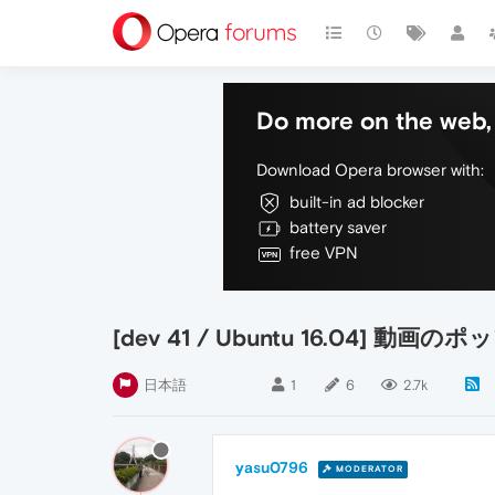
Do more on the web, 
Download Opera browser with:
built-in ad blocker
battery saver
free VPN
[dev 41 / Ubuntu 16.
日本語
1
6
2.7k
yasu0796
MODERATOR