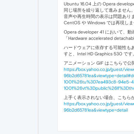
Ubuntu 16.04 上の Opera
同じ場所を繰り返して進みません
音声や再生時間の表示は問題ありま
CentOS や Windows では再現
Opera developer 41
「Hardware accelerated deta
ハードウェアに依存する可能性もあ
すと、Intel HD Graphics 530 で
アニメーション GIF はこちらで
https://box.yahoo.co.jp/guest/v
96b2d65781ea&viewtype=detail
1001%26tu%3D7ea493c8-94e5-43
1001%26vt%3Dpublic%26lf%3Dt
上手く表示されない場合、こちら
https://box.yahoo.co.jp/guest/v
96b2d65781ea&viewtype=detail