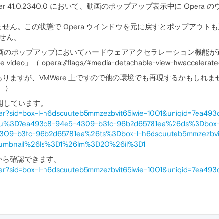
 developer 41.0.2340.0 において、動画のポップアップ表示中に
。
せん。この状態で Opera ウインドウを元に戻すとポップアウト
しません。
 において、動画のポップアップにおいてハードウェアアクセラレーション
chable video」（ opera://flags/#media-detachable-view
りますが、VMWare 上ですので他の環境でも再現するかもしれませ
す。）
公開しています。
iewer?sid=box-l-h6dscuuteb5mmzezbvit65iwie-1001&uniqid=7ea4
#du%3D7ea493c8-94e5-4309-b3fc-96b2d65781ea%26ds%3Dbox-l
09-b3fc-96b2d65781ea%26ts%3Dbox-l-h6dscuuteb5mmzezbvit
humbnail%26ls%3D1%26lm%3D20%26il%3D1
から確認できます。
iewer?sid=box-l-h6dscuuteb5mmzezbvit65iwie-1001&uniqid=7ea4