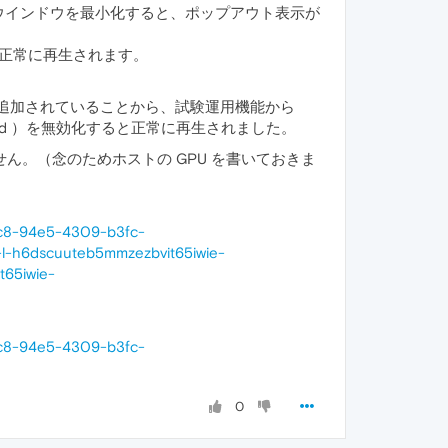
 Opera のウインドウを最小化すると、ポップアウト表示が
も正常に再生されます。
機能が追加されていることから、試験運用機能から
-hwaccelerated ）を無効化すると正常に再生されました。
ん。（念のためホストの GPU を書いておきま
93c8-94e5-4309-b3fc-
-h6dscuuteb5mmzezbvit65iwie-
65iwie-
93c8-94e5-4309-b3fc-
0