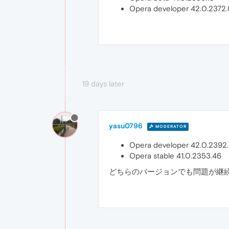
Opera developer 42.0.2372
19 days later
yasu0796
MODERATOR
Opera developer 42.0.2392
Opera stable 41.0.2353.46
どちらのバージョンでも問題が継