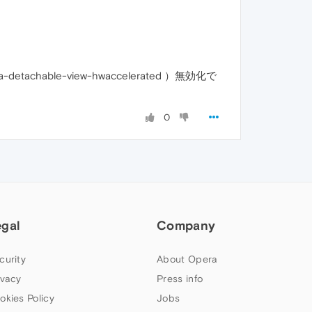
-detachable-view-hwaccelerated ）無効化で
0
egal
Company
curity
About Opera
ivacy
Press info
okies Policy
Jobs