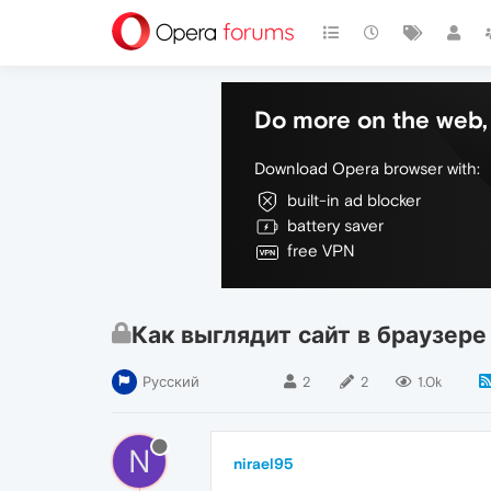
Do more on the web, 
Download Opera browser with:
built-in ad blocker
battery saver
free VPN
Как выглядит сайт в браузере
Русский
2
2
1.0k
N
nirael95