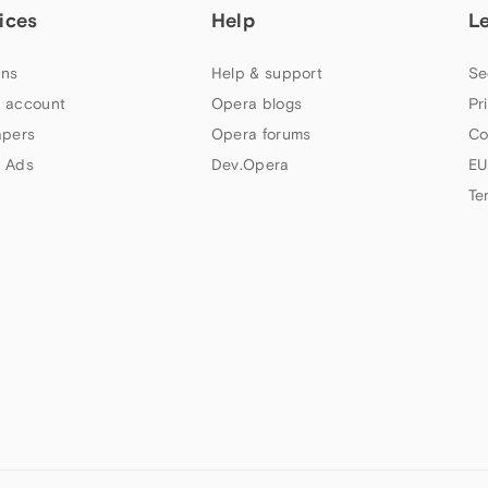
ices
Help
L
ns
Help & support
Se
 account
Opera blogs
Pr
apers
Opera forums
Co
 Ads
Dev.Opera
EU
Te