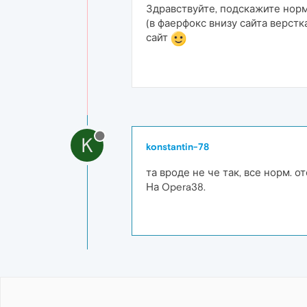
Здравствуйте, подскажите нор
(в фаерфокс внизу сайта верстк
сайт
K
konstantin-78
та вроде не че так, все норм. 
На Opera38.