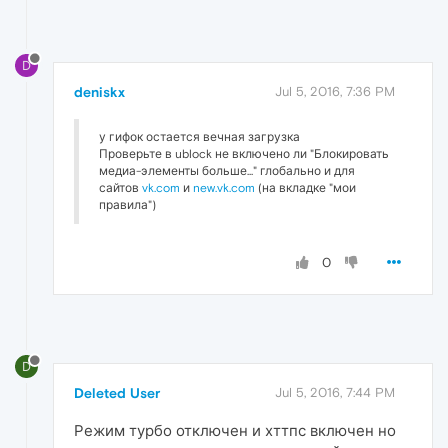
D
deniskx
Jul 5, 2016, 7:36 PM
у гифок остается вечная загрузка
Проверьте в ublock не включено ли "Блокировать
медиа-элементы больше..." глобально и для
сайтов
vk.com
и
new.vk.com
(на вкладке "мои
правила")
0
D
Deleted User
Jul 5, 2016, 7:44 PM
Режим турбо отключен и хттпс включен но