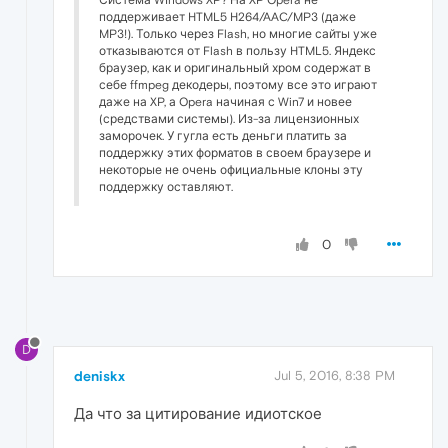
поддерживает HTML5 H264/AAC/MP3 (даже
MP3!). Только через Flash, но многие сайты уже
отказываются от Flash в пользу HTML5. Яндекс
браузер, как и оригинальный хром содержат в
себе ffmpeg декодеры, поэтому все это играют
даже на XP, а Opera начиная с Win7 и новее
(средствами системы). Из-за лицензионных
заморочек. У гугла есть деньги платить за
поддержку этих форматов в своем браузере и
некоторые не очень официальные клоны эту
поддержку оставляют.
0
D
deniskx
Jul 5, 2016, 8:38 PM
Да что за цитирование идиотское