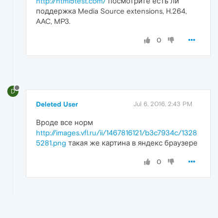
http://html5test.com/
посмотрите есть ли
поддержка Media Source extensions, H.264,
AAC, MP3.
0
D
Deleted User
Jul 6, 2016, 2:43 PM
Вроде все норм
http://images.vfl.ru/ii/1467816121/b3c7934c/1328
5281.png
такая же картина в яндекс браузере
0