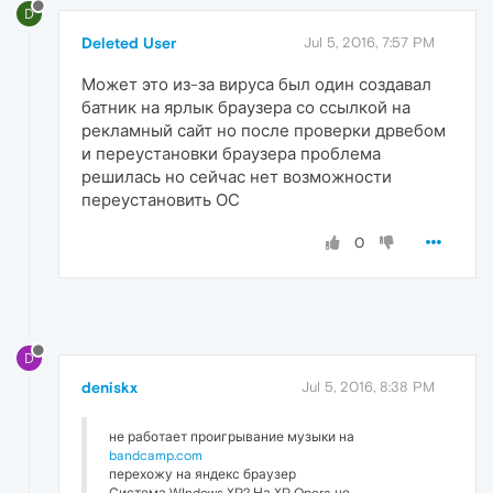
D
Deleted User
Jul 5, 2016, 7:57 PM
Может это из-за вируса был один создавал
батник на ярлык браузера со ссылкой на
рекламный сайт но после проверки дрвебом
и переустановки браузера проблема
решилась но сейчас нет возможности
переустановить ОС
0
D
deniskx
Jul 5, 2016, 8:38 PM
не работает проигрывание музыки на
bandcamp.com
перехожу на яндекс браузер
Система WIndows XP? На XP Opera не