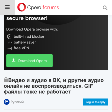
Do more on the web, with a fast and
secure browser!
Download Opera browser with:
built-in ad blocker
battery saver
free VPN
Download Opera
Видео и аудио в ВК, и другие аудио
онлайн не воспроизводиться. GIF
файлы тоже не работает
Русский
Log in to reply