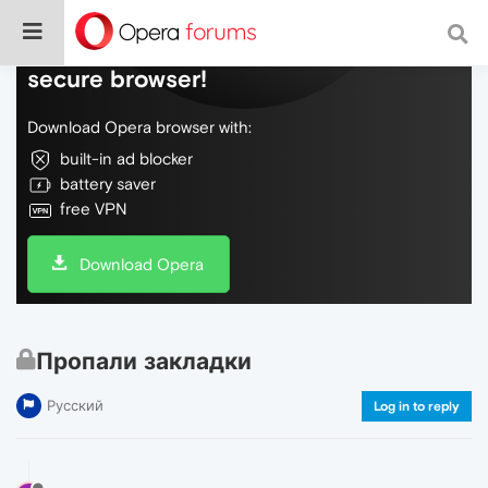
Do more on the web, with a fast and
secure browser!
Download Opera browser with:
built-in ad blocker
battery saver
free VPN
Download Opera
Пропали закладки
Русский
Log in to reply