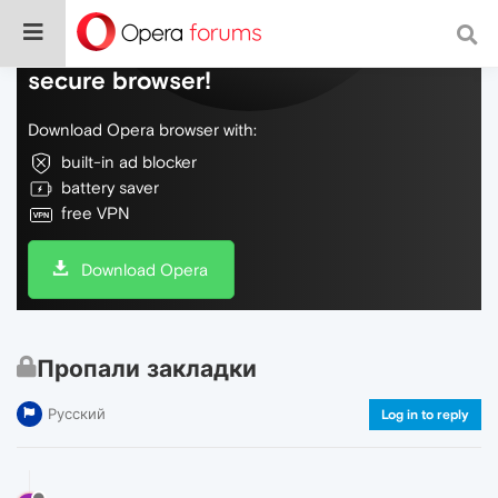
Do more on the web, with a fast and
secure browser!
Download Opera browser with:
built-in ad blocker
battery saver
free VPN
Download Opera
Пропали закладки
Русский
Log in to reply