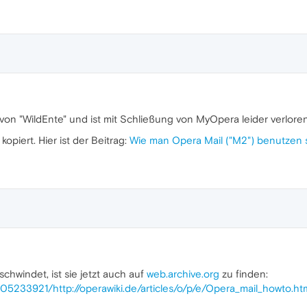
 von "WildEnte" und ist mit Schließung von MyOpera leider verlor
opiert. Hier ist der Beitrag:
Wie man Opera Mail ("M2") benutzen s
chwindet, ist sie jetzt auch auf
web.archive.org
zu finden:
05233921/http://operawiki.de/articles/o/p/e/Opera_mail_howto.ht