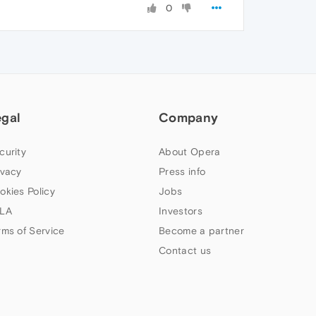
0
egal
Company
curity
About Opera
ivacy
Press info
okies Policy
Jobs
LA
Investors
rms of Service
Become a partner
Contact us