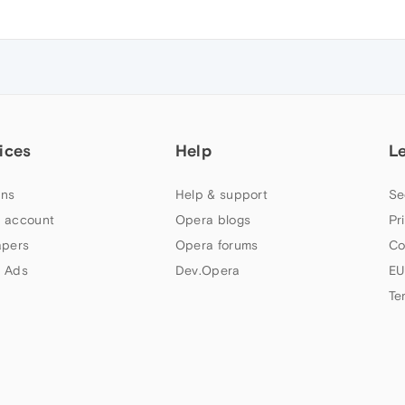
ices
Help
L
ns
Help & support
Se
 account
Opera blogs
Pr
apers
Opera forums
Co
 Ads
Dev.Opera
EU
Te