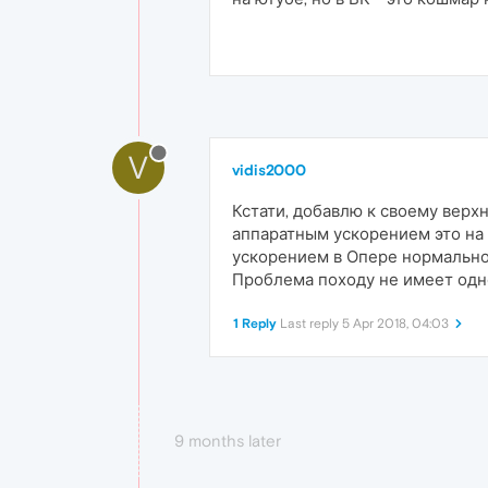
V
vidis2000
Кстати, добавлю к своему верх
аппаратным ускорением это на 
ускорением в Опере нормально
Проблема походу не имеет одно
1 Reply
Last reply
5 Apr 2018, 04:03
9 months later