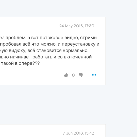
24 May 2016, 17:30
ез проблем. а вот потоковое видео, стримы
. пробовал всё что можно. и переустановку и
нную видюху, всё становится нормально.
льно начинает работать и со включенной
 такой в опере???
0
7 Jun 2016, 15:42