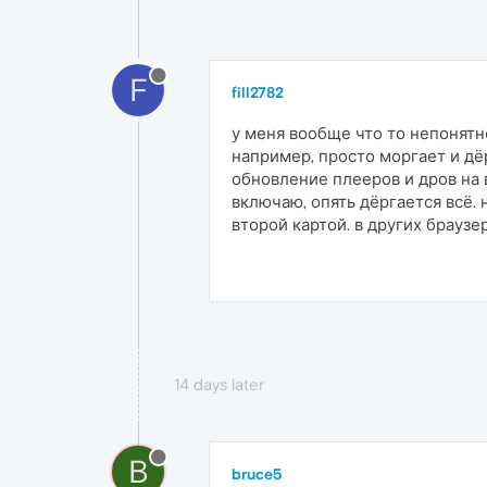
F
fill2782
у меня вообще что то непонятно
например, просто моргает и дёр
обновление плееров и дров на в
включаю, опять дёргается всё.
второй картой. в других браузе
14 days later
B
bruce5