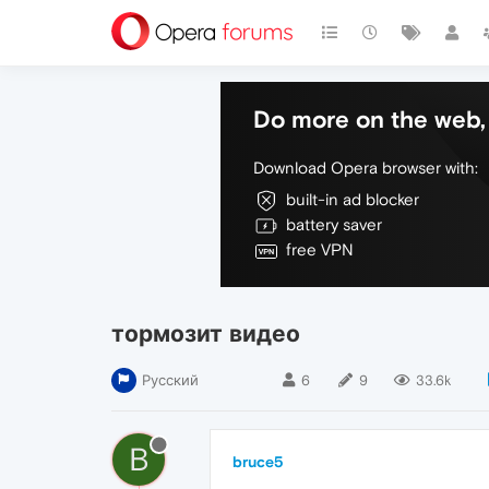
Do more on the web, 
Download Opera browser with:
built-in ad blocker
battery saver
free VPN
тормозит видео
Русский
6
9
33.6k
B
bruce5