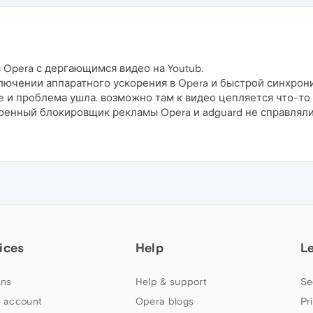
Opera с дергающимся видео на Youtub.
чении аппаратного ускорения в Opera и быстрой синхронизаци
 и проблема ушла. возможно там к видео цепляется что-то с
оенный блокировщик рекламы Opera и adguard не справляли
ices
Help
L
ns
Help & support
Se
 account
Opera blogs
Pr