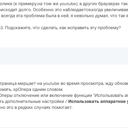
лики (к примеру,на том же youtube), в других браузерах так
роисходит долго. Особенно это наблюдается,когда увеличив
всегда эта проблема была в ней, я невольно думал, что так 
43. Подскажите, что сделать, как исправить эту проблему?
страница мерцает на youtube во время просмотра, жду обновы
омать, хрОпера одним словом.
Оперы отключение или включение функции "Использовать ап
ть дополнительные настройки /
Использовать аппаратное 
 но это в редких случаях помогает.