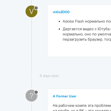
V
vidis2000
Adobe Flash нормально по
Дергается видео с Ютуба 
нормально, оно по умолча
перзагрузить браузер, тог
9 days later
?
A Former User
На рабочем компе эта проблема
на ютубе, но в ВК - это кошмар