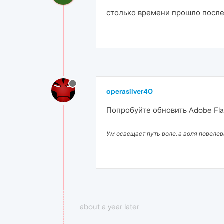
столько времени прошло после
operasilver40
Попробуйте обновить Adobe Flas
Ум освещает путь воле, а воля повеле
about a year later