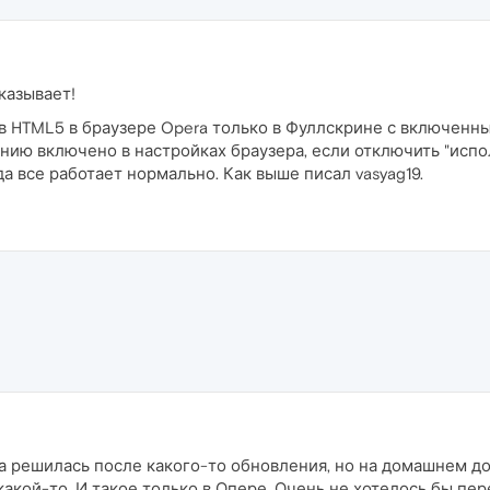
казывает!
в HTML5 в браузере Opera только в Фуллскрине с включенн
нию включено в настройках браузера, если отключить "испо
да все работает нормально. Как выше писал vasyag19.
 решилась после какого-то обновления, но на домашнем до
 какой-то. И такое только в Опере. Очень не хотелось бы пе