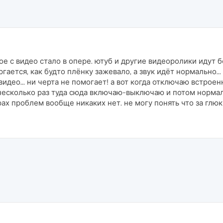
е с видео стало в опере. ютуб и другие видеоролики идут б
гается, как будто плёнку зажевало, а звук идёт нормально..
идео... ни черта не помогает! а вот когда отключаю встрое
 несколько раз туда сюда включаю-выключаю и потом норма
рах проблем вообще никаких нет. не могу понять что за глюк