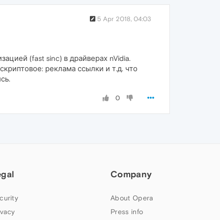
5 Apr 2018, 04:03
ей (fast sinc) в драйверах nVidia.
криптовое: реклама ссылки и т.д. что
сь.
0
egal
Company
curity
About Opera
ivacy
Press info