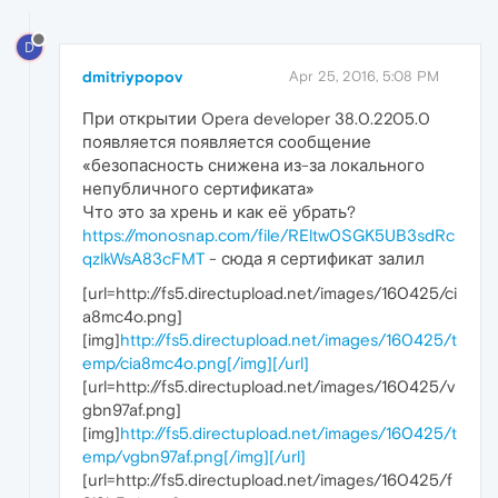
D
dmitriypopov
Apr 25, 2016, 5:08 PM
При открытии Opera developer 38.0.2205.0
появляется появляется сообщение
«безопасность снижена из-за локального
непубличного сертификата»
Что это за хрень и как её убрать?
https://monosnap.com/file/REltw0SGK5UB3sdRc
qzlkWsA83cFMT
- сюда я сертификат залил
[url=http://fs5.directupload.net/images/160425/ci
a8mc4o.png]
[img]
http://fs5.directupload.net/images/160425/t
emp/cia8mc4o.png[/img][/url]
[url=http://fs5.directupload.net/images/160425/v
gbn97af.png]
[img]
http://fs5.directupload.net/images/160425/t
emp/vgbn97af.png[/img][/url]
[url=http://fs5.directupload.net/images/160425/f