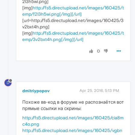
2l3h5wi.png]
[img]
http://fs5.directupload.net/images/160425/t
emp/f2l3h5wi.png[/img][/url]
[url=http://fs5.directupload.net/images/160425/3
v2bxt4h.png]
[img]
http://fs5.directupload.net/images/160425/t
emp/3v2bxt4h.png[/img][/url]
0
D
dmitriypopov
Apr 25, 2016, 5:13 PM
Похоже вв-код в форуме не распознаётся вот
прямые ссылки на скрины:
http://fs5.directupload.net/images/160425/cia8m
c4o.png
http://fs5.directupload.net/images/160425/vgbn