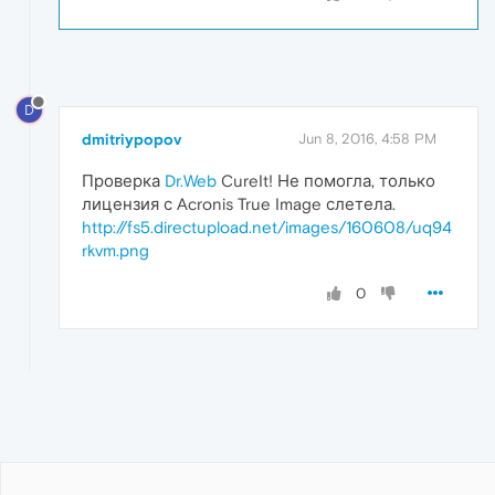
D
dmitriypopov
Jun 8, 2016, 4:58 PM
Проверка
Dr.Web
CureIt! Не помогла, только
лицензия с Acronis True Image слетела.
http://fs5.directupload.net/images/160608/uq94
rkvm.png
0