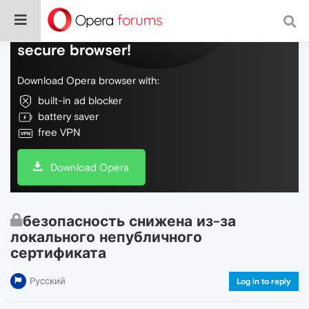
Do more on the web, with a fast and
secure browser!
Download Opera browser with:
built-in ad blocker
battery saver
free VPN
Download Opera
безопасность снижена из-за
локального непубличного
сертификата
Русский
Log in to reply