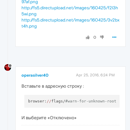
97af.png
http://fs5.directupload.net/images/160425/f2l3h
5wi.png
http://fs5.directupload.net/images/160425/3v2bx
t4h.png
0
operasilver40
Apr 25, 2016, 6:24 PM
Вставьте в адресную строку :
browser:
//
flags/
#warn-for-unknown-root
И выберите «Отключено»