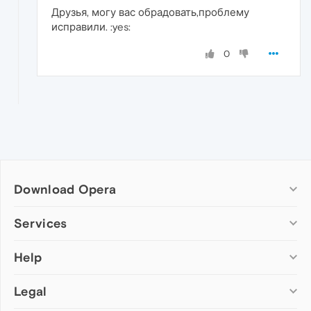
Друзья, могу вас обрадовать,проблему
исправили. :yes:
0
Download Opera
Computer browsers
Services
Opera for Windows
Help
Add-ons
Opera for Mac
Opera account
Opera for Linux
Legal
Wallpapers
Help & support
Opera beta version
Opera Ads
Opera blogs
Opera USB