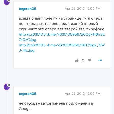
T
tegeran05
Apr 23, 2016, 12:05 PM
всем привет почему на странице гугл опера
не открывает панель приложений первый
скриншот это опера вот второй это фирефокс
http://cs635105.vk.me/v635105956/560d/lH6h2E
7xQzQ.jpg
http://cs635105.vk.me/v635105956/5617/9g2_NW
J-4lw.jpg
0
T
tegeran05
Apr 23, 2016, 12:06 PM
не отображается панель приложении в
Google