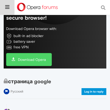
Do more on the web, with a fast and
secure browser!
Download Opera browser with:
built-in ad blocker
battery saver
free VPN
Download Opera
страница google
Русский
Log in to reply