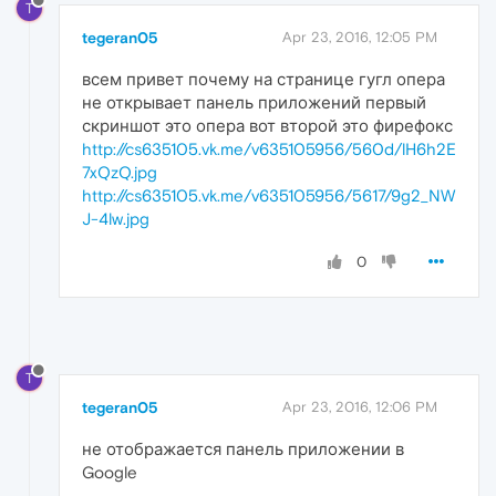
T
tegeran05
Apr 23, 2016, 12:05 PM
всем привет почему на странице гугл опера
не открывает панель приложений первый
скриншот это опера вот второй это фирефокс
http://cs635105.vk.me/v635105956/560d/lH6h2E
7xQzQ.jpg
http://cs635105.vk.me/v635105956/5617/9g2_NW
J-4lw.jpg
0
T
tegeran05
Apr 23, 2016, 12:06 PM
не отображается панель приложении в
Google