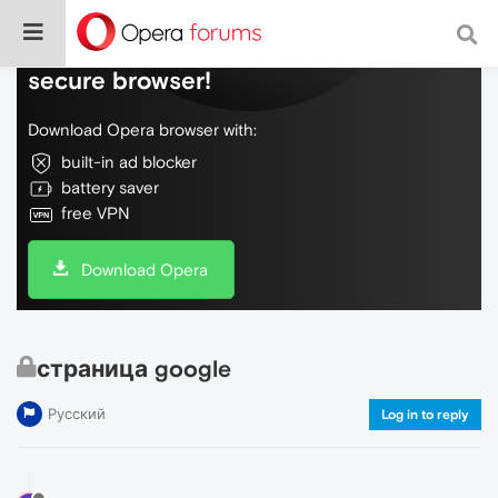
Do more on the web, with a fast and
secure browser!
Download Opera browser with:
built-in ad blocker
battery saver
free VPN
Download Opera
страница google
Русский
Log in to reply