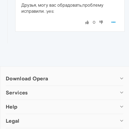
Друзья, могу вас обрадовать,проблему
исправили. :yes:
0
Download Opera
Computer browsers
Services
Opera for Windows
Help
Add-ons
Opera for Mac
Opera account
Opera for Linux
Legal
Wallpapers
Help & support
Opera beta version
Opera Ads
Opera blogs
Opera USB