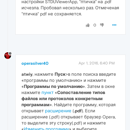
настройки STDUViewerApp, "птичка" на .pdf
исчезла. Пробовал несколько раз. Отмеченая
"птичка" pdf не сохраняется.
0
operasilver40
Apr 1, 2016, 6:40 PM
atwiy
, нажмите
Пуск
>в поле поиска введите
«программы по умолчанию» и нажмите
«
Программы по умолчанию
». Затем в окне
нажмите
пункт
«
Сопоставление типов
файлов или протоколов конкретным
программам
». Найдите программу, которая
открывает
расширение
(
.pdf
). Если
расширение (.pdf) открывает браузер Opera,
то выделите эту строку(.pdf) и нажмите
«
Изменить программу
» и выберите