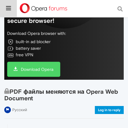
Do more on the web, with a fast and
secure browser!
Download Opera browser with:
built-in ad blocker
battery saver
free VPN
Download Opera
PDF файлы меняются на Opera Web
Document
Русский
Log in to reply