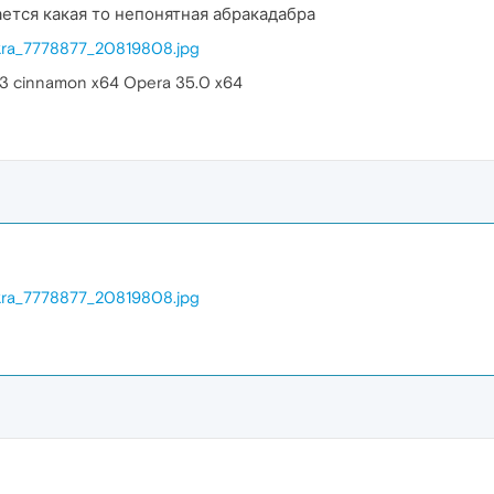
ется какая то непонятная абракадабра
ekra_7778877_20819808.jpg
.3 cinnamon x64 Opera 35.0 x64
ekra_7778877_20819808.jpg