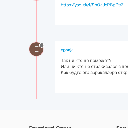
https://yadi.sk/i/Sh0aJcRBpPtrZ
E
egonja
Так ни кто не поможет?
Или ни кто не сталкивался с п
Как будто эта абракадабра отк
Download Opera
Serv