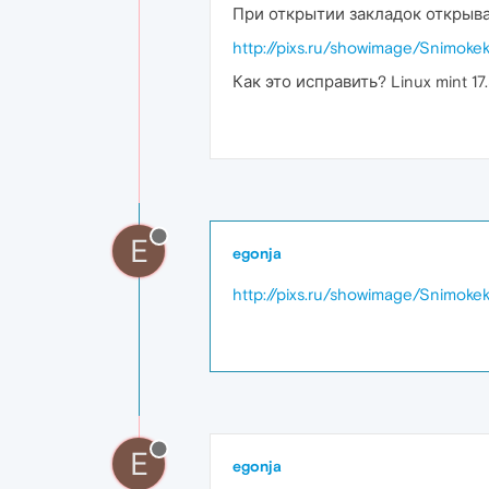
При открытии закладок открыва
http://pixs.ru/showimage/Snimok
Как это исправить? Linux mint 17
E
egonja
http://pixs.ru/showimage/Snimok
E
egonja