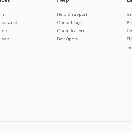
ns
Help & support
Se
 account
Opera blogs
Pr
apers
Opera forums
Co
 Ads
Dev.Opera
EU
Te