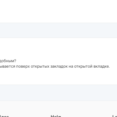
одобным?
рывается поверх открытых закладок на открытой вкладке.
ices
Help
L