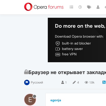
Do more on the web, 
Download Opera browser with:
built-in ad blocker
battery saver
free VPN
Браузер не открывает заклад
Русский
1
4
1.9k
E
egonja