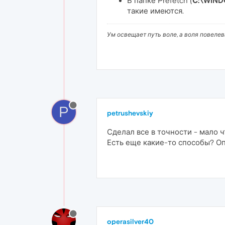
В папке Prefetch (
С:\WIND
такие имеются.
Ум освещает путь воле, а воля повеле
P
petrushevskiy
Сделал все в точности - мало ч
Есть еще какие-то способы? Опя
operasilver40