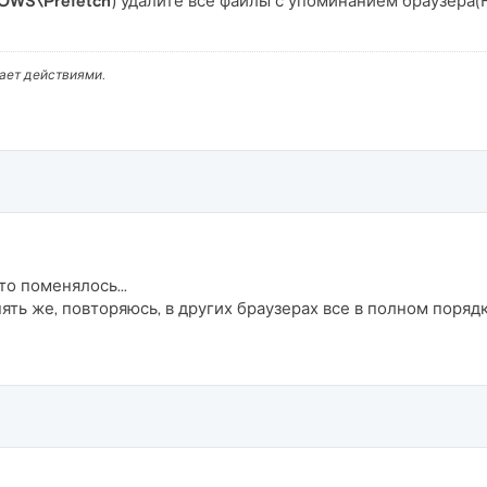
OWS\Prefetch
) удалите все файлы с упоминанием браузера(
вает действиями.
то поменялось...
ть же, повторяюсь, в других браузерах все в полном порядк