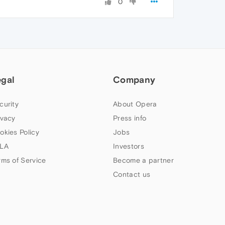
0
egal
Company
curity
About Opera
ivacy
Press info
okies Policy
Jobs
LA
Investors
rms of Service
Become a partner
Contact us