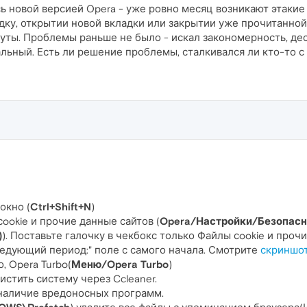
 новой версией Opera - уже ровно месяц возникают этакие 
адку, открытии новой вкладки или закрытии уже прочитанно
ты. Проблемы раньше не было - искал закономерность, деск
льный. Есть ли решение проблемы, сталкивался ли кто-то с 
окно (
Ctrl+Shift+N
)
ookie и прочие данные сайтов (
Opera/Настройки/Безопасн
)
). Поставьте галочку в чекбокс только Файлы сookie и про
едующий период:" поле с самого начала. Смотрите
скриншо
, Opera Turbo(
Меню/Opera Turbo
)
истить систему через Ccleaner.
наличие вредоносных программ.