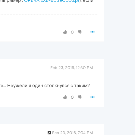
Например :
OPERA.EXE-6DB9CDD6.pf
), если
0
Feb 23, 2016, 12:30 PM
е... Неужели я один столкнулся с таким?
0
Feb 23, 2016, 7:04 PM