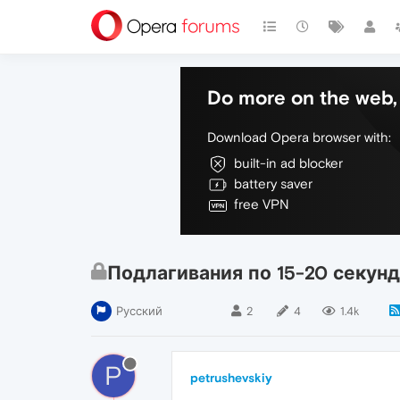
Do more on the web, 
Download Opera browser with:
built-in ad blocker
battery saver
free VPN
Подлагивания по 15-20 секунд
Русский
2
4
1.4k
P
petrushevskiy