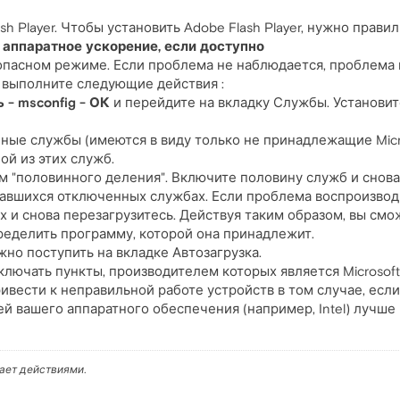
h Player. Чтобы установить Adobe Flash Player, нужно прави
 аппаратное ускорение, если доступно
опасном режиме. Если проблема не наблюдается, проблема 
 выполните следующие действия :
 - msconfig - ОК
и перейдите на вкладку Службы. Установи
ые службы (имеются в виду только не принадлежащие Micro
ой из этих служб.
 "половинного деления". Включите половину служб и снова
тавшихся отключенных службах. Если проблема воспроизвод
х и снова перезагрузитесь. Действуя таким образом, вы см
ределить программу, которой она принадлежит.
но поступить на вкладке Автозагрузка.
ключать пункты, производителем которых является Microsof
вести к неправильной работе устройств в том случае, если
 вашего аппаратного обеспечения (например, Intel) лучше 
вает действиями.