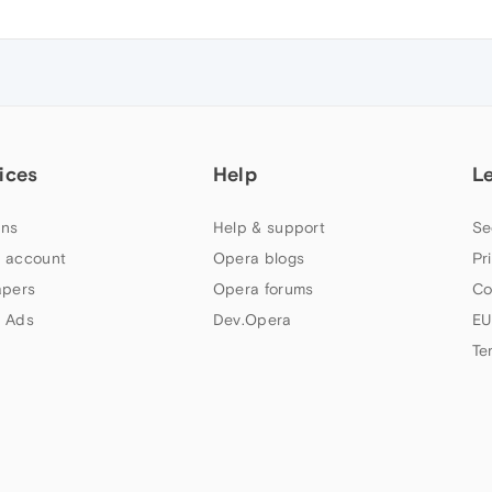
ices
Help
L
ns
Help & support
Se
 account
Opera blogs
Pr
apers
Opera forums
Co
 Ads
Dev.Opera
EU
Te