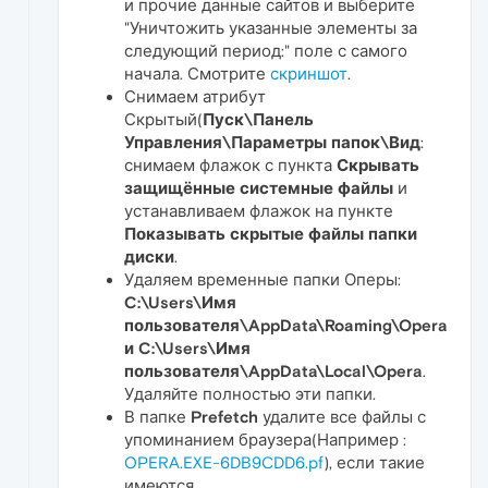
и прочие данные сайтов и выберите
"Уничтожить указанные элементы за
следующий период:" поле с самого
начала. Смотрите
скриншот
.
Снимаем атрибут
Скрытый(
Пуск\Панель
Управления\Параметры папок\Вид
:
снимаем флажок с пункта
Скрывать
защищённые системные файлы
и
устанавливаем флажок на пункте
Показывать скрытые файлы папки
диски
.
Удаляем временные папки Оперы:
C:\Users\Имя
пользователя\AppData\Roaming\Opera
и C:\Users\Имя
пользователя\AppData\Local\Opera
.
Удаляйте полностью эти папки.
В папке
Prefetch
удалите все файлы с
упоминанием браузера(Например :
OPERA.EXE-6DB9CDD6.pf
), если такие
имеются.