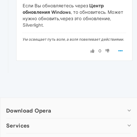
Если Вы обновляетесь через
Центр
обновления Windows
, то обновитесь. Может
нужно обновить,через это обновление,
Silverlight.
Ум освещает путь воле, а воля повелевает действиями.
0
Download Opera
Computer browsers
Services
Opera for Windows