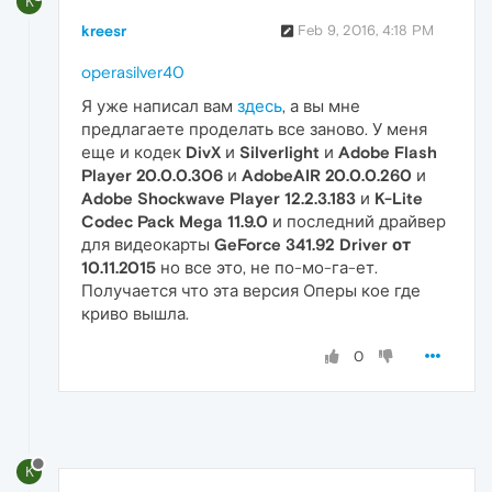
K
kreesr
Feb 9, 2016, 4:18 PM
operasilver40
Я уже написал вам
здесь
, а вы мне
предлагаете проделать все заново. У меня
еще и кодек
DivX
и
Silverlight
и
Adobe Flash
Player 20.0.0.306
и
AdobeAIR 20.0.0.260
и
Adobe Shockwave Player 12.2.3.183
и
K-Lite
Codec Pack Mega 11.9.0
и последний драйвер
для видеокарты
GeForce 341.92 Driver от
10.11.2015
но все это, не по-мо-га-ет.
Получается что эта версия Оперы кое где
криво вышла.
0
K