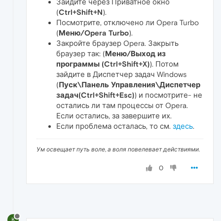
Зайдите через Приватное окно
(
Ctrl+Shift+N
).
Посмотрите, отключено ли Opera Turbo
(
Меню/Opera Turbo
).
Закройте браузер Opera. Закрыть
браузер так: (
Меню/Выход из
программы (Ctrl+Shift+X)
). Потом
зайдите в Диспетчер задач Windows
(
Пуск\Панель Управления\Диспетчер
задач(Ctrl+Shift+Esc)
) и посмотрите- не
остались ли там процессы от Opera.
Если остались, за завершите их.
Если проблема осталась, то см.
здесь
.
Ум освещает путь воле, а воля повелевает действиями.
0
K