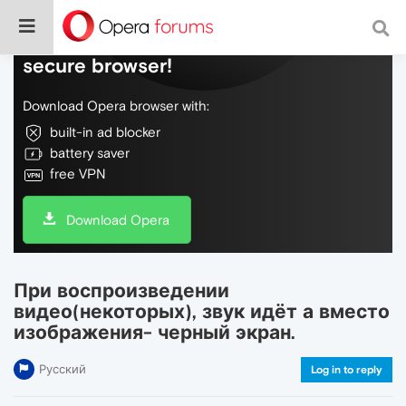
Do more on the web, with a fast and
secure browser!
Download Opera browser with:
built-in ad blocker
battery saver
free VPN
Download Opera
При воспроизведении
видео(некоторых), звук идёт а вместо
изображения- черный экран.
Русский
Log in to reply