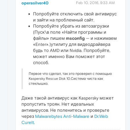
operasilver40
Feb 10, 2016, 9:33 AM
Попробуйте отключить свой антивирус
и зайти на проблемный сайт.
Попробуйте убрать из автозагрузки
(Пуск\в поле «Найти программы и
файлы» пишем
msconfig
— и нажимаем
«Enter».)утилиту для видеодрайвера
будь то AMD или Nvidia. Попробуйте,
может именно Вам поможет этот
способ.
Первое что сделал, так это проверил с помощью
Kaspersky Rescue Disk 10.Система чиста как
стеклышко.
Даже такой антивирус как Kaspersky может
пропустить троян. Нет идеальных
антивирусов. Не поленитесь и проверьте
через
Malwarebytes Anti-Malware
и
Dr.Web
CureIt
.