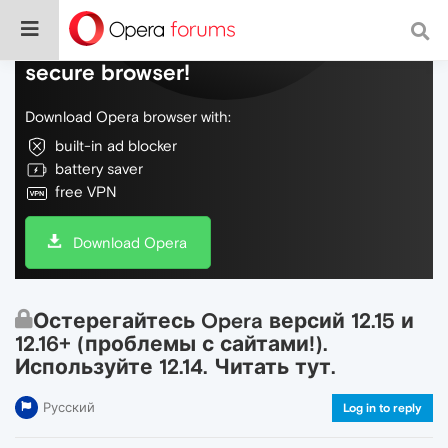
Do more on the web, with a fast and
secure browser!
Download Opera browser with:
built-in ad blocker
battery saver
free VPN
Download Opera
Остерегайтесь Opera версий 12.15 и
12.16+ (проблемы с сайтами!).
Используйте 12.14. Читать тут.
Русский
Log in to reply