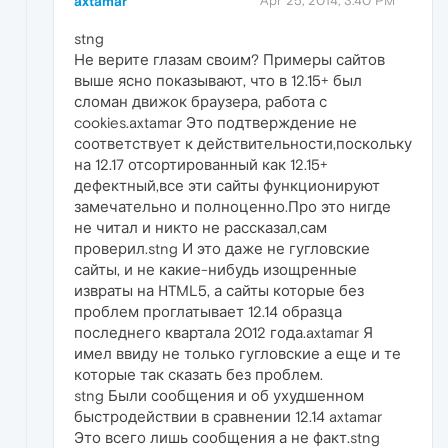
axtamar
Apr 25, 2014, 3:40 PM
stng
Не верите глазам своим? Примеры сайтов
выше ясно показывают, что в 12.15+ был
сломан движок браузера, работа с
cookies.axtamar Это подтверждение не
соответствует к действительности,поскольку
на 12.17 отсортированный как 12.15+
дефектный,все эти сайты функционируют
замечательно и полноценно.Про это нигде
не читал и никто не рассказал,сам
проверил.stng И это даже не гугловские
сайты, и не какие-нибудь изощренные
извраты на HTML5, а сайты которые без
проблем проглатывает 12.14 образца
последнего квартала 2012 года.axtamar Я
имел ввиду не только гугловские а еще и те
которые так сказать без проблем.
stng Были сообщения и об ухудшенном
быстродействии в сравнении 12.14 axtamar
Это всего лишь сообщения а не факт.stng