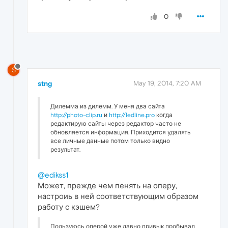
0
S
stng
May 19, 2014, 7:20 AM
Дилемма из дилемм. У меня два сайта
http://photo-clip.ru
и
http://ledline.pro
когда
редактирую сайты через редактор часто не
обновляется информация. Приходится удалять
все личные данные потом только видно
результат.
@edikss1
Может, прежде чем пенять на оперу,
настроиь в ней соответствующим образом
работу с кэшем?
Пользуюсь оперой уже давно привык пробывал