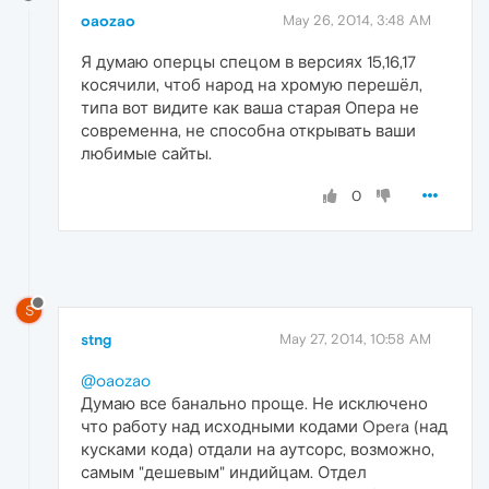
oaozao
May 26, 2014, 3:48 AM
Я думаю оперцы спецом в версиях 15,16,17
косячили, чтоб народ на хромую перешёл,
типа вот видите как ваша старая Опера не
современна, не способна открывать ваши
любимые сайты.
0
S
stng
May 27, 2014, 10:58 AM
@oaozao
Думаю все банально проще. Не исключено
что работу над исходными кодами Opera (над
кусками кода) отдали на аутсорс, возможно,
самым "дешевым" индийцам. Отдел