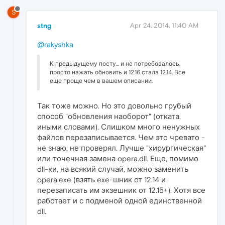
S
stng
Apr 24, 2014, 11:40 AM
@rakyshka
К предыдущему посту... и не потребовалось,
просто нажать обновить и 12.16 стала 12.14. Все
еще проще чем в вашем описании.
Так тоже можно. Но это довольно грубый
способ "обновления наоборот" (отката,
иными словами). Слишком много ненужных
файлов перезаписывается. Чем это чревато -
не знаю, не проверял. Лучше "хирургическая"
или точечная замена opera.dll. Еще, помимо
dll-ки, на всякий случай, можно заменить
opera.exe (взять exe-шник от 12.14 и
перезаписать им экзешник от 12.15+). Хотя все
работает и с подменой одной единственной
dll.