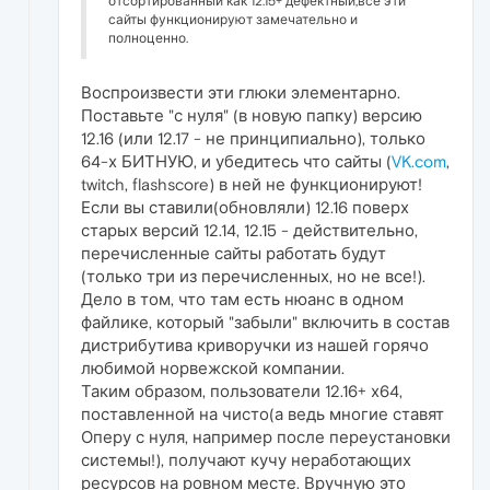
отсортированный как 12.15+ дефектный,все эти
сайты функционируют замечательно и
полноценно.
Воспроизвести эти глюки элементарно.
Поставьте "с нуля" (в новую папку) версию
12.16 (или 12.17 - не принципиально), только
64-х БИТНУЮ, и убедитесь что сайты (
VK.com
,
twitch, flashscore) в ней не функционируют!
Если вы ставили(обновляли) 12.16 поверх
старых версий 12.14, 12.15 - действительно,
перечисленные сайты работать будут
(только три из перечисленных, но не все!).
Дело в том, что там есть нюанс в одном
файлике, который "забыли" включить в состав
дистрибутива криворучки из нашей горячо
любимой норвежской компании.
Таким образом, пользователи 12.16+ х64,
поставленной на чисто(а ведь многие ставят
Оперу с нуля, например после переустановки
системы!), получают кучу неработающих
ресурсов на ровном месте. Вручную это