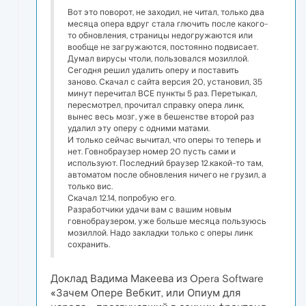
Вот это поворот, не заходил, не читал, только два
месяца опера вдруг стала глючить после какого-
то обновления, страницы недогружаются или
вообще не загружаются, постоянно подвисает.
Думал вирусы чтоли, пользовался мозиллой.
Сегодня решил удалить оперу и поставить
заново. Скачал с сайта версия 20, установил, 35
минут перечитал ВСЕ пункты 5 раз. Перетыкал,
пересмотрел, прочитал справку опера линк,
вынес весь мозг, уже в бешенстве второй раз
удалил эту оперу с одними матами.
И только сейчас вычитал, что оперы то теперь и
нет. Говнобраузер номер 20 пусть сами и
используют. Последний браузер 12.какой-то там,
автоматом после обновления ничего не грузил, а
только вис.
Скачал 12.14, попробую его.
Разработчики удачи вам с вашим новым
говнобраузером, уже больше месяца пользуюсь
мозиллой. Надо закладки только с оперы линк
сохранить.
Доклад Вадима Макеева из Opera Software
«Зачем Опере Вебкит, или Опиум для