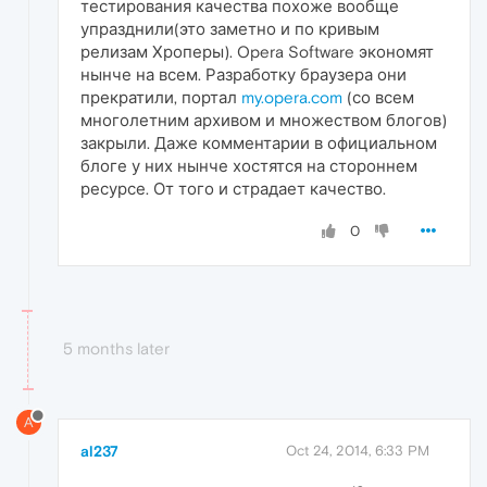
тестирования качества похоже вообще
упразднили(это заметно и по кривым
релизам Хроперы). Opera Software экономят
нынче на всем. Разработку браузера они
прекратили, портал
my.opera.com
(со всем
многолетним архивом и множеством блогов)
закрыли. Даже комментарии в официальном
блоге у них нынче хостятся на стороннем
ресурсе. От того и страдает качество.
0
5 months later
A
al237
Oct 24, 2014, 6:33 PM