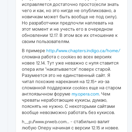
исправляется достаточно просто(если знать
чего и как, но это нигде не опубликовано, а
новичкам может быть вообще не под силу).
Но разработчики предпочли наплевать на
этот момент и не учесть его в очередном
обновлении 12.17. В этом все их отношение к
своим пользователям.
В примере
http://www.chapters.indigo.ca/home/
сломана работа с cookies во всех версиях
новее 12.14. Тут уже неважно с нуля ставится
опера или "накатывается" поверх старой.
Разумеется это не единственный сайт. Я
читал похожие нарекания на 12.15+ из-за
сломанной поддержки cookies еще на старом
англоязычном форуме
my.opera.com
. Чем
чреваты неработающие кукисы, думаю,
пояснять не нужно. С некоторыми сайтами
вообще невозможно работать без кукисов.
h__p://www.prweb.com... - стабильно валит
любую Оперу начиная с версии 12.15 и новее.