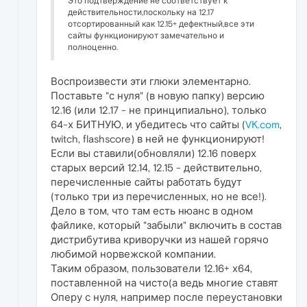
Это подтверждение не соответствует к
действительности,поскольку на 12.17
отсортированный как 12.15+ дефектный,все эти
сайты функционируют замечательно и
полноценно.
Воспроизвести эти глюки элементарно.
Поставьте "с нуля" (в новую папку) версию
12.16 (или 12.17 - не принципиально), только
64-х БИТНУЮ, и убедитесь что сайты (
VK.com
,
twitch, flashscore) в ней не функционируют!
Если вы ставили(обновляли) 12.16 поверх
старых версий 12.14, 12.15 - действительно,
перечисленные сайты работать будут
(только три из перечисленных, но не все!).
Дело в том, что там есть нюанс в одном
файлике, который "забыли" включить в состав
дистрибутива криворучки из нашей горячо
любимой норвежской компании.
Таким образом, пользователи 12.16+ х64,
поставленной на чисто(а ведь многие ставят
Оперу с нуля, например после переустановки