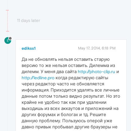
11 days later
E
edikss1
May 17, 2014, 6:18 PM
Да не обновлять нельзя оставить старую
версию то же нельзя оставить. Дилемма из
дилемм. У меня два сайта
http://photo-clip.ru
и
http://ledline.pro
когда редактирую сайты
через редактор часто не обновляется
информация. Приходится удалять все личные
данные потом только видно результат. Но это
крайне не удобно так как при удалении
выходишь из всех аккаутов и приложений на
других форумах и бологах и тд. Решите
данную проблему. Пользуюсь оперой уже
давно привык пробывал другие браузеры не