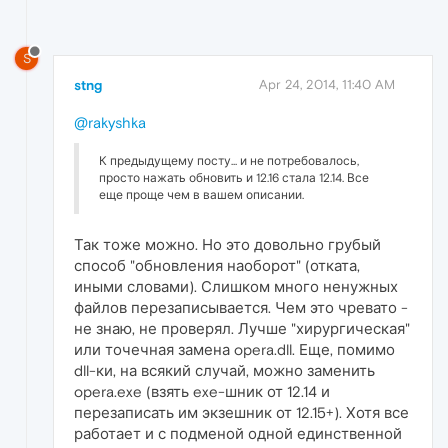
S
stng
Apr 24, 2014, 11:40 AM
@rakyshka
К предыдущему посту... и не потребовалось,
просто нажать обновить и 12.16 стала 12.14. Все
еще проще чем в вашем описании.
Так тоже можно. Но это довольно грубый
способ "обновления наоборот" (отката,
иными словами). Слишком много ненужных
файлов перезаписывается. Чем это чревато -
не знаю, не проверял. Лучше "хирургическая"
или точечная замена opera.dll. Еще, помимо
dll-ки, на всякий случай, можно заменить
opera.exe (взять exe-шник от 12.14 и
перезаписать им экзешник от 12.15+). Хотя все
работает и с подменой одной единственной