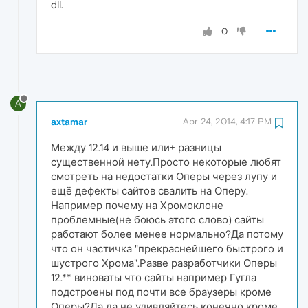
dll.
0
A
axtamar
Apr 24, 2014, 4:17 PM
Между 12.14 и выше или+ разницы
существенной нету.Просто некоторые любят
смотреть на недостатки Оперы через лупу и
ещё дефекты сайтов свалить на Оперу.
Например почему на Хромоклоне
проблемные(не боюсь этого слово) сайты
работают более менее нормально?Да потому
что он частичка "прекраснейшего быстрого и
шустрого Хрома".Разве разработчики Оперы
12.** виноваты что сайты например Гугла
подстроены под почти все браузеры кроме
Оперы?Да да не удивляйтесь конечно кроме