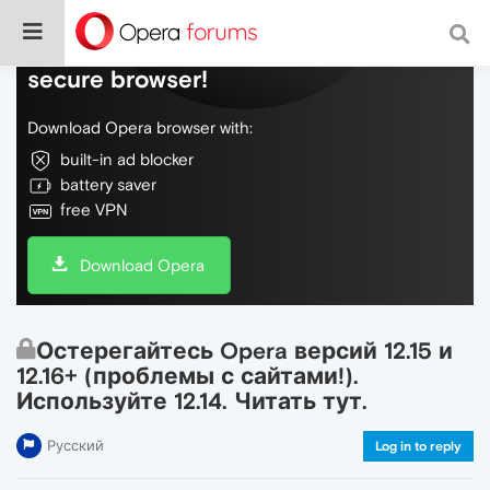
Do more on the web, with a fast and
secure browser!
Download Opera browser with:
built-in ad blocker
battery saver
free VPN
Download Opera
Остерегайтесь Opera версий 12.15 и
12.16+ (проблемы с сайтами!).
Используйте 12.14. Читать тут.
Русский
Log in to reply