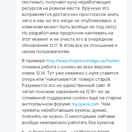
системы!), получают кучу неработающих
ресурсов на ровном месте. Вручную это
исправляется достаточно просто(если знать
чего и как, но это нигде не опубликовано, а
новичкам может быть вообще не под силу).
Но разработчики предпочли наплевать на
этот момент и не учесть его в очередном
обновлении 12.17. В этом все их отношение к
своим пользователям.
В примере
http://www.chapters.indigo.ca/home/
сломана работа с cookies во всех версиях
новее 12.14. Тут уже неважно с нуля ставится
опера или "накатывается" поверх старой.
Разумеется это не единственный сайт. Я
читал похожие нарекания на 12.15+ из-за
сломанной поддержки cookies еще на старом
англоязычном форуме
my.opera.com
. Чем
чреваты неработающие кукисы, думаю,
пояснять не нужно. С некоторыми сайтами
вообще невозможно работать без кукисов.
h__p://www.prweb.com... - стабильно валит