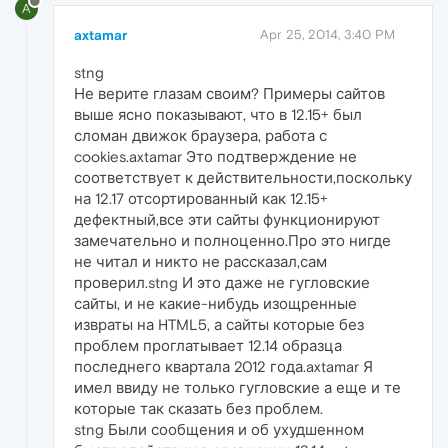
A
axtamar
Apr 25, 2014, 3:40 PM
stng
Не верите глазам своим? Примеры сайтов
выше ясно показывают, что в 12.15+ был
сломан движок браузера, работа с
cookies.axtamar Это подтверждение не
соответствует к действительности,поскольку
на 12.17 отсортированный как 12.15+
дефектный,все эти сайты функционируют
замечательно и полноценно.Про это нигде
не читал и никто не рассказал,сам
проверил.stng И это даже не гугловские
сайты, и не какие-нибудь изощренные
извраты на HTML5, а сайты которые без
проблем проглатывает 12.14 образца
последнего квартала 2012 года.axtamar Я
имел ввиду не только гугловские а еще и те
которые так сказать без проблем.
stng Были сообщения и об ухудшенном