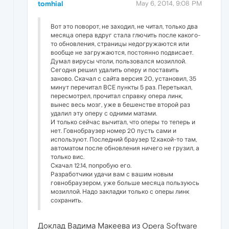
tomhial
May 6, 2014, 9:08 PM
Вот это поворот, не заходил, не читал, только два
месяца опера вдруг стала глючить после какого-
то обновления, страницы недогружаются или
вообще не загружаются, постоянно подвисает.
Думал вирусы чтоли, пользовался мозиллой.
Сегодня решил удалить оперу и поставить
заново. Скачал с сайта версия 20, установил, 35
минут перечитал ВСЕ пункты 5 раз. Перетыкал,
пересмотрел, прочитал справку опера линк,
вынес весь мозг, уже в бешенстве второй раз
удалил эту оперу с одними матами.
И только сейчас вычитал, что оперы то теперь и
нет. Говнобраузер номер 20 пусть сами и
используют. Последний браузер 12.какой-то там,
автоматом после обновления ничего не грузил, а
только вис.
Скачал 12.14, попробую его.
Разработчики удачи вам с вашим новым
говнобраузером, уже больше месяца пользуюсь
мозиллой. Надо закладки только с оперы линк
сохранить.
Доклад Вадима Макеева из Opera Software