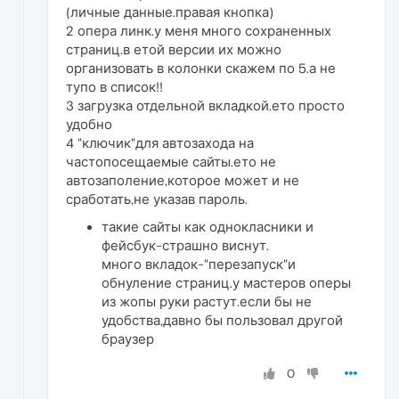
(личные данные.правая кнопка)
2 опера линк.у меня много сохраненных
страниц.в етой версии их можно
организовать в колонки скажем по 5.а не
тупо в список!!
3 загрузка отдельной вкладкой.ето просто
удобно
4 "ключик"для автозахода на
частопосещаемые сайты.ето не
автозаполение,которое может и не
сработать,не указав пароль.
такие сайты как однокласники и
фейсбук-страшно виснут.
много вкладок-"перезапуск"и
обнуление страниц.у мастеров оперы
из жопы руки растут.если бы не
удобства,давно бы пользовал другой
браузер
0