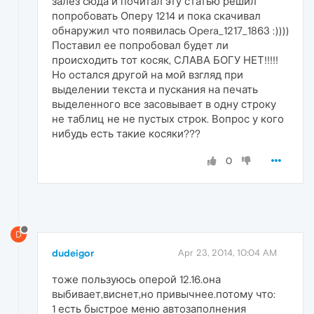
залез сюда и почитал эту статью решил
попробовать Оперу 1214 и пока скачивал
обнаружил что появилась Opera_1217_1863 :))))
Поставил ее попробовал будет ли
происходить тот косяк, СЛАВА БОГУ НЕТ!!!!!
Но остался другой на мой взгляд при
выделении текста и пускания на печать
выделенного все засовывает в одну строку
не таблиц не не пустых строк. Вопрос у кого
нибудь есть такие косяки???
0
D
dudeigor
Apr 23, 2014, 10:04 AM
тоже пользуюсь оперой 12.16.она
выбивает,виснет,но привычнее.потому что:
1 есть быстрое меню автозаполнения