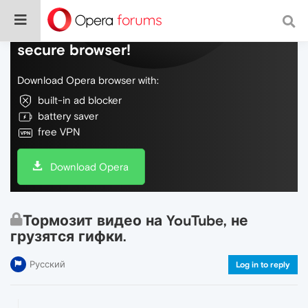
Do more on the web, with a fast and
secure browser!
Download Opera browser with:
built-in ad blocker
battery saver
free VPN
Download Opera
Тормозит видео на YouTube, не
грузятся гифки.
Русский
Log in to reply