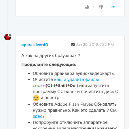
0
operasilver40
Jan 25, 2016, 7:22 PM
А как на других браузерах ?
Проделайте следующее:
Обновите драйвера аудио/видеокарты
Очистите
кеш и удалите файлы
cookie
(
Ctrl+Shift+Del
) или запустите
программу CСleaner и почистите диск С
и реестр
Обновите Adobe Flash Player. Обновлять
нужно правильно. Как это сделать ? См.
здесь
Попробуйте отключить аппаратное
ускорение видео(
Настройки/Браузер/