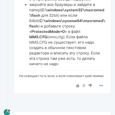
закройте все браузеры и зайдите в
папку(
C:\windows\system32\macromed
\flash
для 32bit) или если
64bit(
C:\windows\syswow64\macromed\
flash
) и добавьте строку
«
ProtectedMode=0
» в файл
MMS.CFG
(mms.cfg). Если файла
MMS.CFG не существует, его надо
создать в обычном текстовом
редакторе и вписать эту строку. Если
эта строка там уже есть, то делать
ничего не надо.
Ум освещает путь воле, а воля повелевает действиями.
0
C