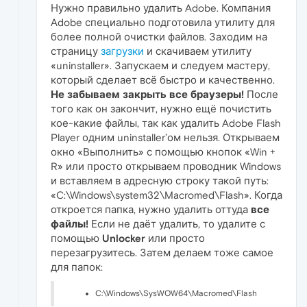
Нужно правильно удалить Adobe. Компания
Adobe специально подготовила утилиту для
более полной очистки файлов. Заходим на
страницу
загрузки
и скачиваем утилиту
«uninstaller». Запускаем и следуем мастеру,
который сделает всё быстро и качественно.
Не забываем закрыть все браузеры!
После
того как он закончит, нужно ещё почистить
кое-какие файлы, так как удалить Adobe Flash
Player одним uninstaller’ом нельзя. Открываем
окно «Выполнить» с помощью кнопок «Win +
R» или просто открываем проводник Windows
и вставляем в адресную строку такой путь:
«C:\Windows\system32\Macromed\Flash». Когда
откроется папка, нужно удалить оттуда
все
файлы!
Если не даёт удалить, то удалите с
помощью
Unlocker
или просто
перезагрузитесь. Затем делаем тоже самое
для папок:
C:\Windows\SysWOW64\Macromed\Flash