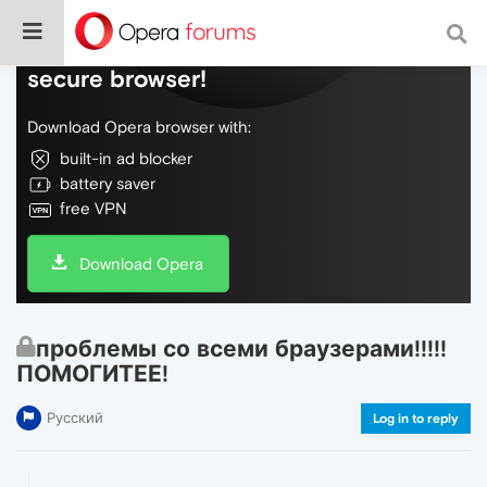
Do more on the web, with a fast and
secure browser!
Download Opera browser with:
built-in ad blocker
battery saver
free VPN
Download Opera
проблемы со всеми браузерами!!!!!
ПОМОГИТЕЕ!
Русский
Log in to reply