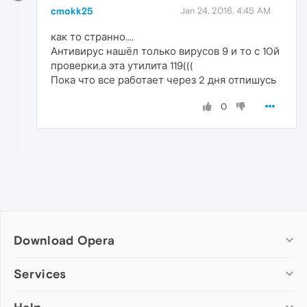
cmokk25
Jan 24, 2016, 4:45 AM
как то странно....
Антивирус нашёл только вирусов 9 и то с 10й
проверки,а эта утилита 119(((
Пока что все работает через 2 дня отпишусь
0
Download Opera
Computer browsers
Services
Opera for Windows
Add-ons