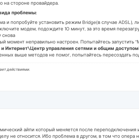
бо на стороне провайдера.
вида проблемы:
а и попробуйте установить режим Bridge(в случае ADSL), л
ыключите модем, подождите 10 минут, за это время перезагр
у снова
ый момент неправильно настроен. Попытайтесь запустить “
 и Интернет\Центр управления сетями и общим доступом
енных выше методов не помог, попытайтесь пересоздать по
вает действиями.
намический айпи который меняется после переподключения
делу не относится. Ибо проблема в другом, в том что опера