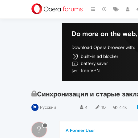
Do more on the web, 
Download Opera browser with:
built-in ad blocker
battery saver
free VPN
Синхронизация и старые закл
Русский
4
10
4.4k
?
A Former User