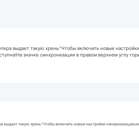
 опера выдает такую хрень:"Чтобы включить новые настрой
ступна!На значке синхронизации в правом верхнем углу гор
ра выдает такую хрень:"Чтобы включить новые настройки синхронизации,н