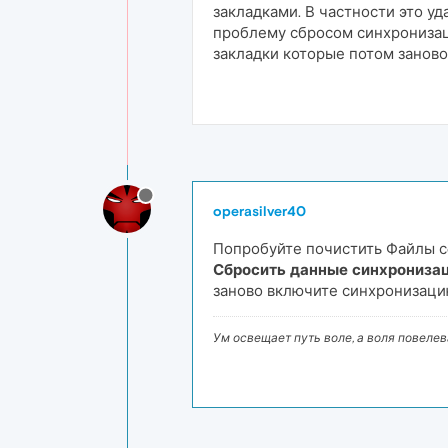
закладками. В частности это у
проблему сбросом синхронизаци
закладки которые потом заново
operasilver40
Попробуйте почистить Файлы сo
Сбросить данные синхрониза
заново включите синхронизацию
Ум освещает путь воле, а воля повеле