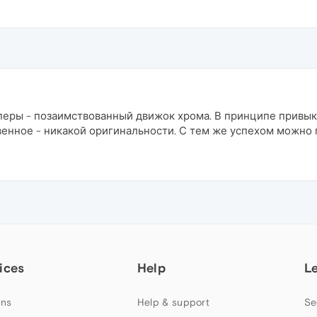
еры - позаимствованный движок хрома. В принципе привыка
венное - никакой оригинальности. С тем же успехом можно 
ices
Help
L
ns
Help & support
Se