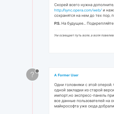
Скорей всего нужна дополнител
http://sync.opera.com/web/
и наж
сохранятся на нем до тех пор, 
P.S.
На будущее... Подкрепляйт
Ум освещает путь воле, а воля повеле
?
A Former User
Одни головняки с этой оперой.
одной закладки из старой верс
импорт,но экспресс-панель пр
все данные пользователей на о
майкрософта уже сюда добрали