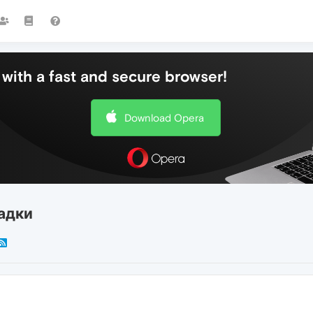
with a fast and secure browser!
Download Opera
адки