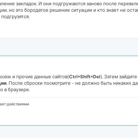
даление закладок. И они подгружаются заново после перевкл
и, но это бородатое решение ситуации и кто знает не оста
 подгрузятся.
okie и прочие данные сайтов(
Ctrl+Shift+Del
). Затем зайдите
ции
. После сброски посмотрите - не должно быть никаких д
 в браузере.
вает действиями.