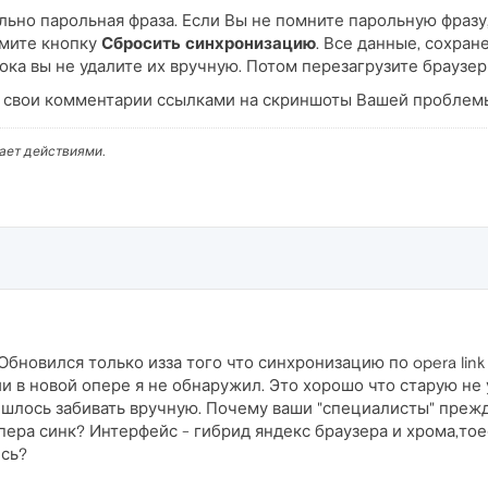
ьно парольная фраза. Если Вы не помните парольную фразу
мите кнопку
Сбросить синхронизацию
. Все данные, сохран
пока вы не удалите их вручную. Потом перезагрузите браузер
е свои комментарии ссылками на скриншоты Вашей проблем
вает действиями.
 Обновился только изза того что синхронизацию по opera lin
ии в новой опере я не обнаружил. Это хорошо что старую не
ишлось забивать вручную. Почему ваши "специалисты" преж
пера синк? Интерфейс - гибрид яндекс браузера и хрома,то
сь?