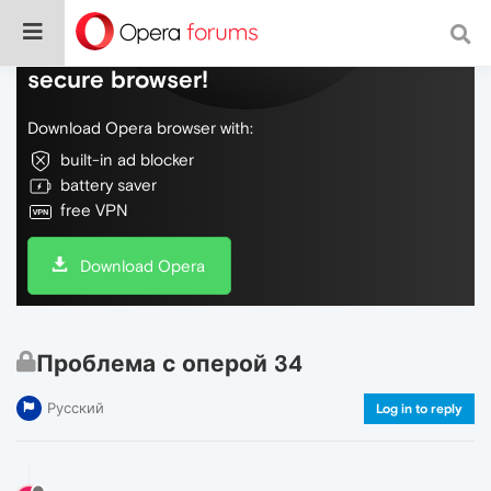
Do more on the web, with a fast and
secure browser!
Download Opera browser with:
built-in ad blocker
battery saver
free VPN
Download Opera
Проблема с оперой 34
Русский
Log in to reply