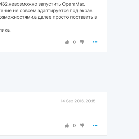
432,невозможно запустить OperaMax.
ение не совсем адаптируется под экран.
озможностями,а далее просто поставить в
пика.
0
14 Sep 2016, 20:15
0