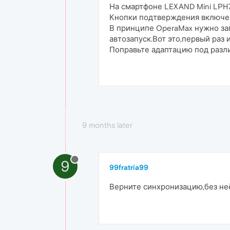
На смартфоне LEXAND Mini LPH
Кнопки подтверждения включени
В принципе OperaMax нужно зап
автозапуск.Вот это,первый раз 
Поправьте адаптацию под разли
9 months later
9
99fratria99
Верните синхронизацию,без неё