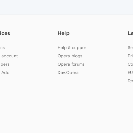
ices
Help
L
ns
Help & support
Se
 account
Opera blogs
Pr
apers
Opera forums
Co
 Ads
Dev.Opera
EU
Te