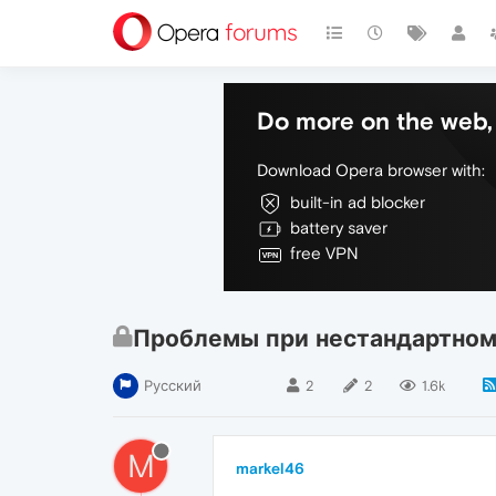
Do more on the web, 
Download Opera browser with:
built-in ad blocker
battery saver
free VPN
Проблемы при нестандартном
Русский
2
2
1.6k
M
markel46