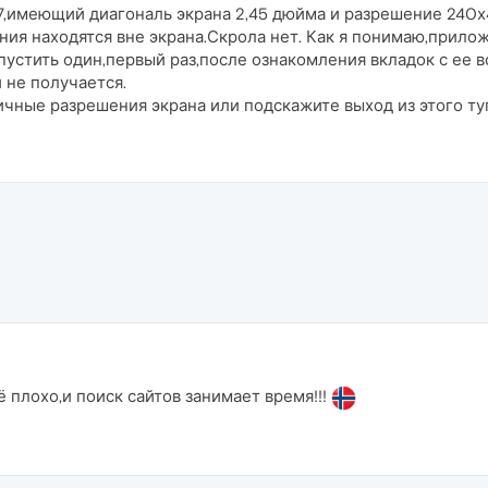
7,имеющий диагональ экрана 2,45 дюйма и разрешение 240х
я находятся вне экрана.Скрола нет. Как я понимаю,прилож
устить один,первый раз,после ознакомления вкладок с ее в
и не получается.
чные разрешения экрана или подскажите выход из этого ту
 плохо,и поиск сайтов занимает время!!!