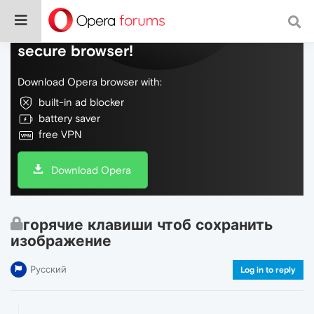
Do more on the web, with a fast and
secure browser!
Download Opera browser with:
built-in ad blocker
battery saver
free VPN
Download Opera
горячие клавиши чтоб сохранить
изображение
Русский
Log in to reply