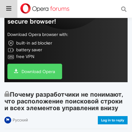
Do more on the web, with a fast and
secure browser!
Download Opera browser with:
built-in ad blocker
battery saver
free VPN
Download Opera
Почему разработчики не понимают,
что расположение поисковой строки
и всех элементов управления внизу
Русский
Log in to reply