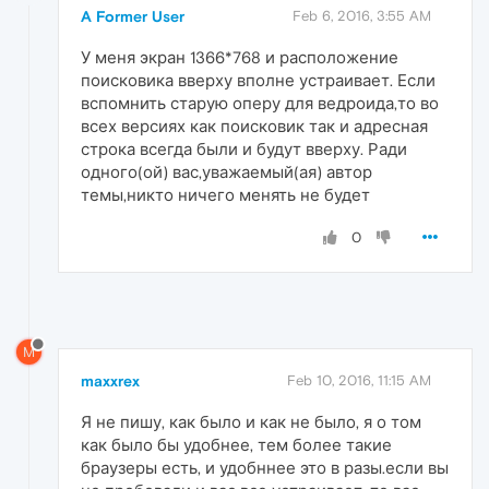
A Former User
Feb 6, 2016, 3:55 AM
У меня экран 1366*768 и расположение
поисковика вверху вполне устраивает. Если
вспомнить старую оперу для ведроида,то во
всех версиях как поисковик так и адресная
строка всегда были и будут вверху. Ради
одного(ой) вас,уважаемый(ая) автор
темы,никто ничего менять не будет
0
M
maxxrex
Feb 10, 2016, 11:15 AM
Я не пишу, как было и как не было, я о том
как было бы удобнее, тем более такие
браузеры есть, и удобннее это в разы.если вы