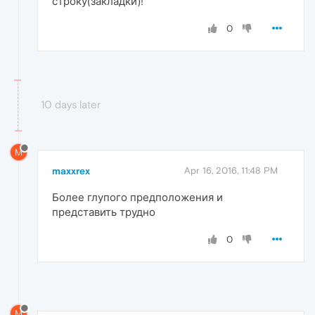
строку(закладки)!
0
10 days later
M
maxxrex
Apr 16, 2016, 11:48 PM
Более глупого предположения и
представить трудно
0
M