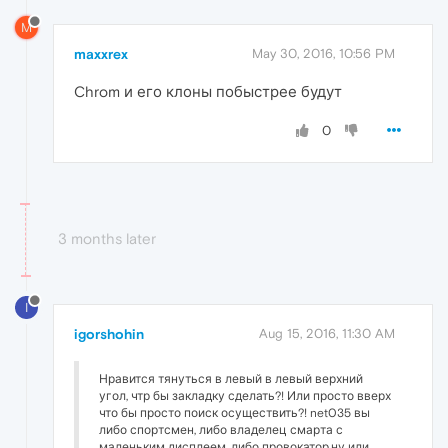
M
maxxrex
May 30, 2016, 10:56 PM
Chrom и его клоны побыстрее будут
0
3 months later
I
igorshohin
Aug 15, 2016, 11:30 AM
Нравится тянуться в левый в левый верхний
угол, чтр бы закладку сделать?! Или просто вверх
что бы просто поиск осуществить?! net035 вы
либо спортсмен, либо владелец смарта с
маленьким дисплеем, либо провокатор,ну или