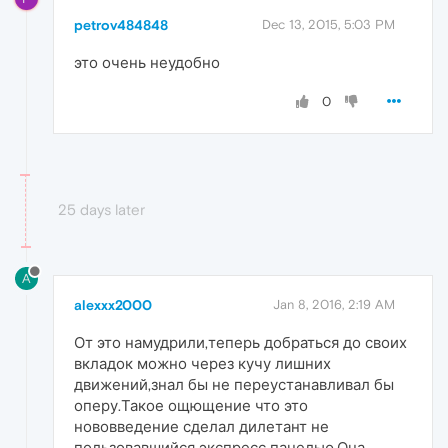
petrov484848
Dec 13, 2015, 5:03 PM
это очень неудобно
0
25 days later
A
alexxx2000
Jan 8, 2016, 2:19 AM
От это намудрили,теперь добраться до своих
вкладок можно через кучу лишних
движений,знал бы не переустанавливал бы
оперу.Такое ощющение что это
нововведение сделал дилетант не
пользовавшийся экспресс панелью.Она