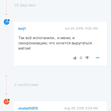
25 days later
K
kolj1
Jun 24, 2016, 11:02 AM
Так всё испоганили... и меню, и
синхронизацию, что хочется выругаться
матом!
0
2 months later
M
misha10370
Aug 26, 2016, 5:29 AM