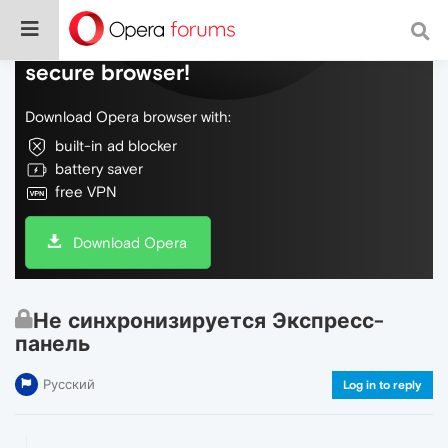
Do more on the web, with a fast and
secure browser!
Download Opera browser with:
built-in ad blocker
battery saver
free VPN
Download Opera
Не синхронизируется Экспресс-
панель
Русский
Log in to reply