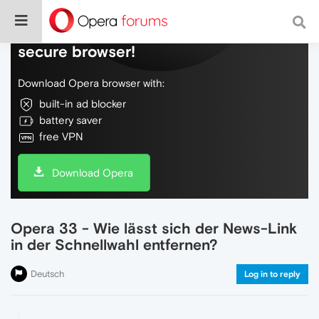
Do more on the web, with a fast and
secure browser!
Download Opera browser with:
built-in ad blocker
battery saver
free VPN
Download Opera
Opera 33 - Wie lässt sich der News-Link
in der Schnellwahl entfernen?
Deutsch
Log in to reply