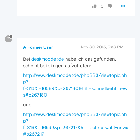
0
?
A Former User
Nov 30, 2015, 5:36 PM
Bei
deskmodder.de
habe ich das gefunden,
scheint bei einigen aufzutreten:
http://www.deskmodder.de/phpBB3/viewtopic.ph
p?
f=316&t=16589&p=267180&hilit=schnellwahl+new
s#p267180
und
http://www.deskmodder.de/phpBB3/viewtopic.ph
p?
f=316&t=16599&p=267217&hilit=schnellwahl+news
#p267217