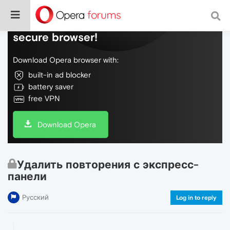
Do more on the web, with a fast and
secure browser!
Download Opera browser with:
built-in ad blocker
battery saver
free VPN
Download Opera
Удалить повторения с экспресс-
панели
Русский
Log in to reply