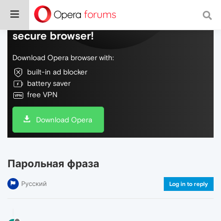
Do more on the web, with a fast and
secure browser!
Download Opera browser with:
built-in ad blocker
battery saver
free VPN
Download Opera
Парольная фраза
Русский
Log in to reply