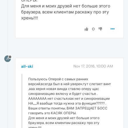
Для меня и моих друзей нет больше этого
браузера, всем клиентам раскажу про эту
хрень!!!!
0
A
all-ski
Nov 17, 2016, 10:00 AM
Пользуюсь Оперой с самых ранних
версий,всегда был в ней уверен,тут слетает винт
,ааа херня новая винда ставлю оперу щас
синхранизацию включу и будет счастье .
АААААААА нет счастья,как нет и синхронизации
НА,,,,,,Я ваабще тогда нужна эта функция????? .
Ваши ответы понятны, ВАМ ЗАПРЕЩАЕТ БОСС
говорить это КАСЯК ОПЕРЫ.
Для меня и моих друзей нет больше этого
браузера, всем клиентам раскажу про эту
хрень!!!!