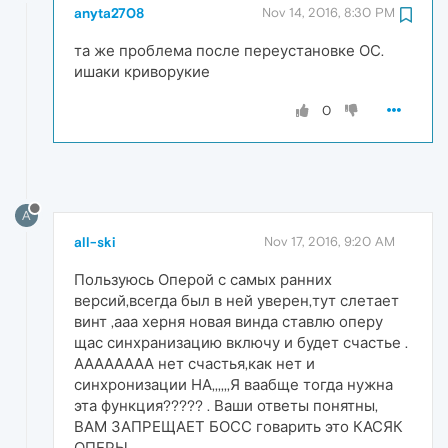
anyta2708
Nov 14, 2016, 8:30 PM
та же проблема после переустановке ОС.
ишаки криворукие
0
A
all-ski
Nov 17, 2016, 9:20 AM
Пользуюсь Оперой с самых ранних
версий,всегда был в ней уверен,тут слетает
винт ,ааа херня новая винда ставлю оперу
щас синхранизацию включу и будет счастье .
АААААААА нет счастья,как нет и
синхронизации НА,,,,,,Я ваабще тогда нужна
эта функция????? . Ваши ответы понятны,
ВАМ ЗАПРЕЩАЕТ БОСС говарить это КАСЯК
ОПЕРЫ.