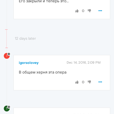
Его закрыли и теперь это...
0
12 days later
I
igorsolovey
Dec 14, 2016, 2:09 PM
В общем херня эта опера
0
T