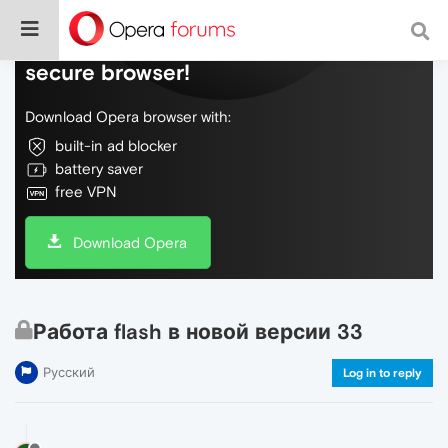
Do more on the web, with a fast and
secure browser!
Download Opera browser with:
built-in ad blocker
battery saver
free VPN
Download Opera
Работа flash в новой версии 33
Русский
Log in to reply