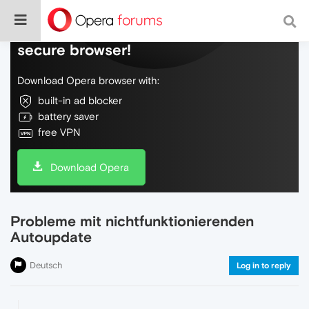
Do more on the web, with a fast and
secure browser!
Download Opera browser with:
built-in ad blocker
battery saver
free VPN
Download Opera
Probleme mit nichtfunktionierenden
Autoupdate
Deutsch
Log in to reply