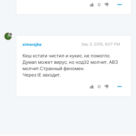
0
X
ximerajke
Sep 3, 2015, 9:07 PM
Кеш кстати чистил и кукис, не помогло.
Думал может вирус, но нод32 молчит, АВЗ
молчит.Странный феномен.
Через IE заходит.
0