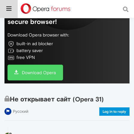
Do more on the web, with a fast and
secure browser!
Download Opera browser with:
built-in ad blocker
battery saver
free VPN
Download Opera
Не открывает сайт (Opera 31)
Русский
Log in to reply