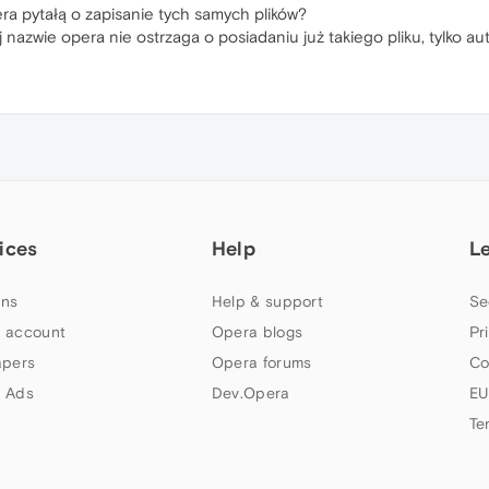
era pytałą o zapisanie tych samych plików?
ej nazwie opera nie ostrzaga o posiadaniu już takiego pliku, tylko
ices
Help
L
ns
Help & support
Se
 account
Opera blogs
Pr
apers
Opera forums
Co
 Ads
Dev.Opera
EU
Te