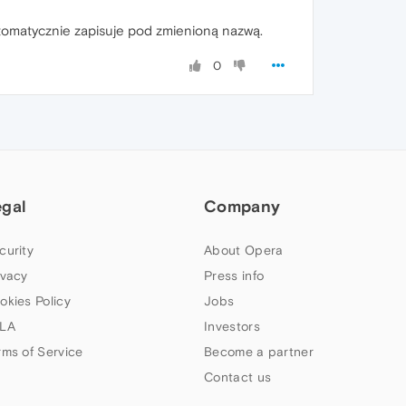
 automatycznie zapisuje pod zmienioną nazwą.
0
egal
Company
curity
About Opera
ivacy
Press info
okies Policy
Jobs
LA
Investors
rms of Service
Become a partner
Contact us