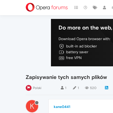
Do more on the web, 
Download Opera browser with:
built-in ad blocker
battery saver
free VPN
Zapisywanie tych samych plików
Polski
1
1
520
K
kane0441