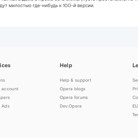
дут милостью где-нибудь к 100-й версии.
ices
Help
L
ns
Help & support
Se
 account
Opera blogs
Pr
apers
Opera forums
Co
 Ads
Dev.Opera
EU
Te