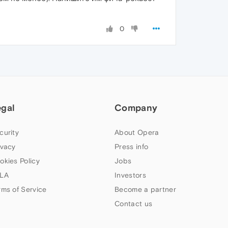
0
egal
Company
curity
About Opera
ivacy
Press info
okies Policy
Jobs
LA
Investors
rms of Service
Become a partner
Contact us