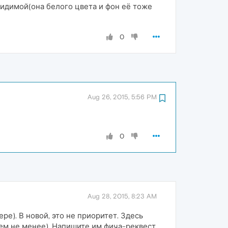
видимой(она белого цвета и фон её тоже
0
Aug 26, 2015, 5:56 PM
0
Aug 28, 2015, 8:23 AM
е). В новой, это не приоритет. Здесь
тем не менее). Напишите им фича-реквест