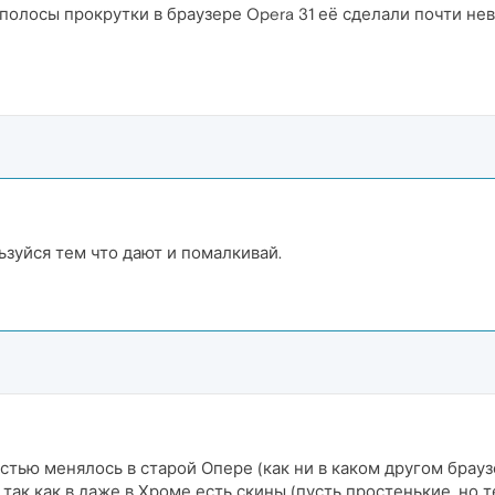
полосы прокрутки в браузере Opera 31 её сделали почти не
ьзуйся тем что дают и помалкивай.
ью менялось в старой Опере (как ни в каком другом браузер
 так как в даже в Хроме есть скины (пусть простенькие, но 