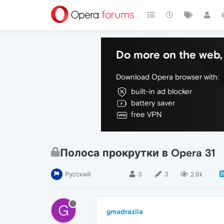
Do more on the web, 
Download Opera browser with:
built-in ad blocker
battery saver
free VPN
Полоса прокрутки в Opera 31
Русский
3
3
2.8k
G
gmadrazila