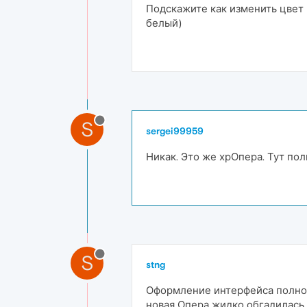
Подскажите как изменить цвет 
белый)
S
sergei99959
Никак. Это же хрОпера. Тут пол
S
stng
Оформление интерфейса полност
новая Опера жидко обгадилась,