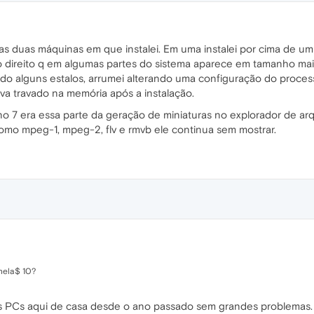
as duas máquinas em que instalei. Em uma instalei por cima de um 
reito q em algumas partes do sistema aparece em tamanho maior q
o alguns estalos, arrumei alterando uma configuração do process
ava travado na memória após a instalação.
no 7 era essa parte da geração de miniaturas no explorador de a
mo mpeg-1, mpeg-2, flv e rmvb ele continua sem mostrar.
anela$ 10?
PCs aqui de casa desde o ano passado sem grandes problemas. M