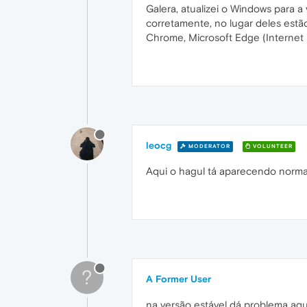
Galera, atualizei o Windows para 
corretamente, no lugar deles est
Chrome, Microsoft Edge (Internet E
leocg
MODERATOR
VOLUNTEER
Aqui o hagul tá aparecendo normal
?
A Former User
na versão estável dá problema aq