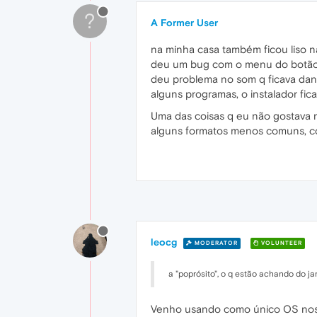
?
A Former User
na minha casa também ficou liso n
deu um bug com o menu do botão di
deu problema no som q ficava dand
alguns programas, o instalador fic
Uma das coisas q eu não gostava 
alguns formatos menos comuns, co
leocg
MODERATOR
VOLUNTEER
a "poprósito", o q estão achando do j
Venho usando como único OS nos 