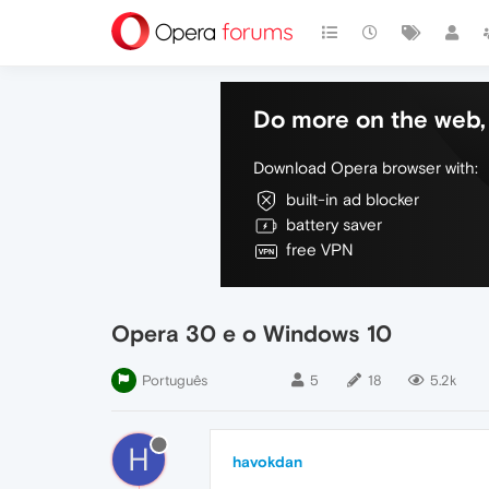
Do more on the web, 
Download Opera browser with:
built-in ad blocker
battery saver
free VPN
Opera 30 e o Windows 10
Português
5
18
5.2k
H
havokdan