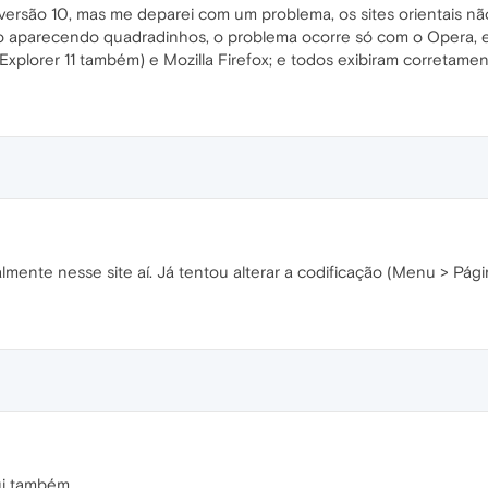
a versão 10, mas me deparei com um problema, os sites orientais n
ão aparecendo quadradinhos, o problema ocorre só com o Opera,
xplorer 11 também) e Mozilla Firefox; e todos exibiram corretamen
mente nesse site aí. Já tentou alterar a codificação (Menu > Pági
ui também.