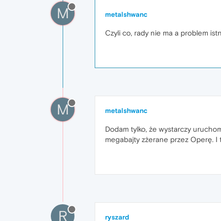
M
metalshwanc
Czyli co, rady nie ma a problem istn
M
metalshwanc
Dodam tylko, że wystarczy uruchomi
megabajty zżerane przez Operę. I
R
ryszard