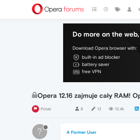
Do more on the web, 
Download Opera browser with:
built-in ad blocker
battery saver
free VPN
Opera 12.16 zajmuje cały RAM! Op
Polski
8
13
12.4k
?
A Former User