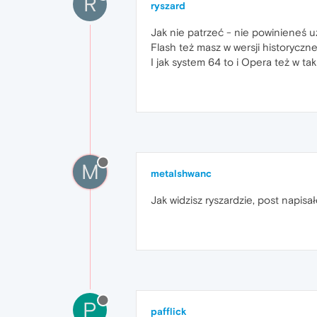
R
ryszard
Jak nie patrzeć - nie powinieneś uż
Flash też masz w wersji historyczne
I jak system 64 to i Opera też w taki
M
metalshwanc
Jak widzisz ryszardzie, post napisa
P
pafflick