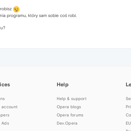
zrobisz
a programu, który sam sobie coś robi.
ru?
ices
Help
L
ns
Help & support
Se
 account
Opera blogs
Pr
apers
Opera forums
Co
 Ads
Dev.Opera
EU