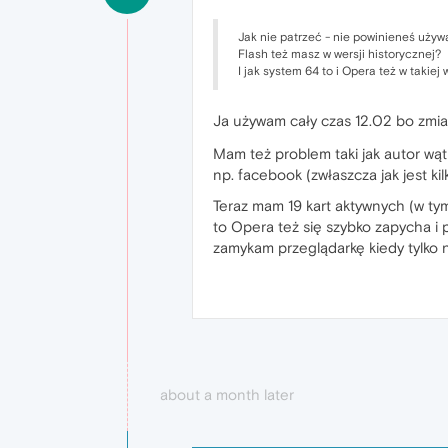
Jak nie patrzeć - nie powinieneś używać
Flash też masz w wersji historycznej?
I jak system 64 to i Opera też w takiej 
Ja używam cały czas 12.02 bo zmia
Mam też problem taki jak autor wąt
np. facebook (zwłaszcza jak jest kilk
Teraz mam 19 kart aktywnych (w tym
to Opera też się szybko zapycha i 
zamykam przeglądarkę kiedy tylko ni
about a month later