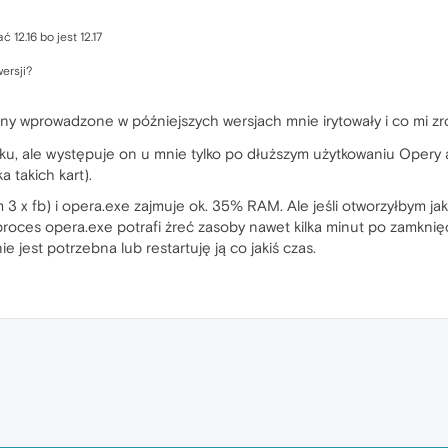
 12.16 bo jest 12.17
wersji?
ny wprowadzone w późniejszych wersjach mnie irytowały i co mi z
ku, ale występuje on u mnie tylko po dłuższym użytkowaniu Opery a
a takich kart).
 3 x fb) i opera.exe zajmuje ok. 35% RAM. Ale jeśli otworzyłbym ja
proces opera.exe potrafi żreć zasoby nawet kilka minut po zamknię
e jest potrzebna lub restartuję ją co jakiś czas.