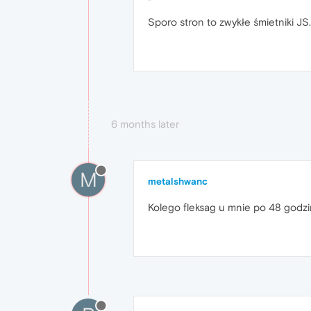
Sporo stron to zwykłe śmietniki JS
6 months later
M
metalshwanc
Kolego fleksag u mnie po 48 godzin