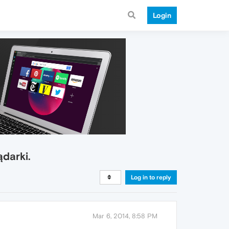
Login
darki.
Log in to reply
Mar 6, 2014, 8:58 PM