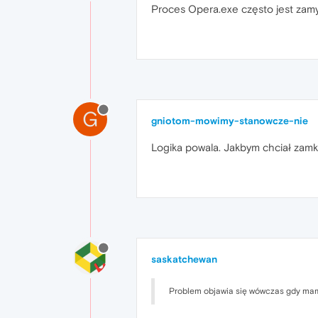
Proces Opera.exe często jest zamy
G
gniotom-mowimy-stanowcze-nie
Logika powala. Jakbym chciał zamkn
saskatchewan
Problem objawia się wówczas gdy mamy