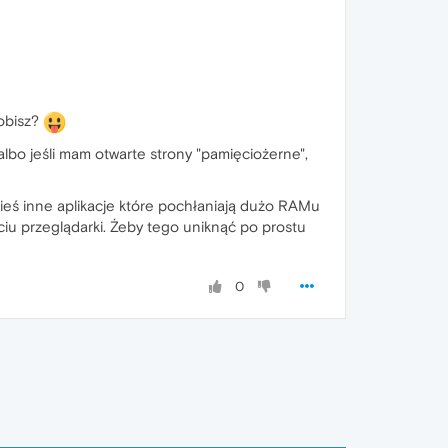
robisz?
lbo jeśli mam otwarte strony "pamięciożerne",
kieś inne aplikacje które pochłaniają dużo RAMu
ciu przeglądarki. Żeby tego uniknąć po prostu
0