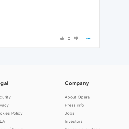
0
egal
Company
curity
About Opera
ivacy
Press info
okies Policy
Jobs
LA
Investors