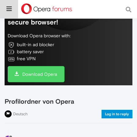
Do more on the web, with a fast and
secure browser!
Download Opera browser with:
built-in ad blocker
battery saver
free VPN
Download Opera
Profilordner von Opera
Deutsch
Log in to reply