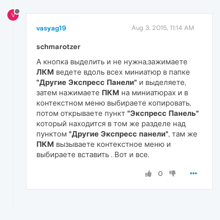
V
vasyag19
Aug 3, 2015, 11:14 AM
schmarotzer
А кнопка выделить и не нужна,зажимаете
ЛКМ
ведете вдоль всех миниатюр в папке
"Другие Экспресс Панели"
и выделяете,
затем нажимаете
ПКМ
на миниатюрах и в
контекстном меню выбираете копировать,
потом открываете пункт
"Экспресс Панель"
который находится в том же разделе над
пунктом
"Другие Экспресс панели"
, там же
ПКМ
вызываете контекстное меню и
выбираете вставить . Вот и все.
0