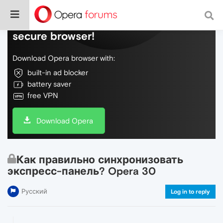
Do more on the web, with a fast and
secure browser!
Download Opera browser with:
built-in ad blocker
battery saver
free VPN
Download Opera
Как правильно синхронизовать
экспресс-панель? Opera 30
Русский
Log in to reply