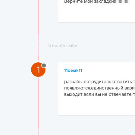
Верните мои закладки!!!!!!!!!!!!!
3 months later
1
11desik11
разрабы потрудитесь ответить.т
появляются.единственный вари
выходит.если вы не отвечаете 