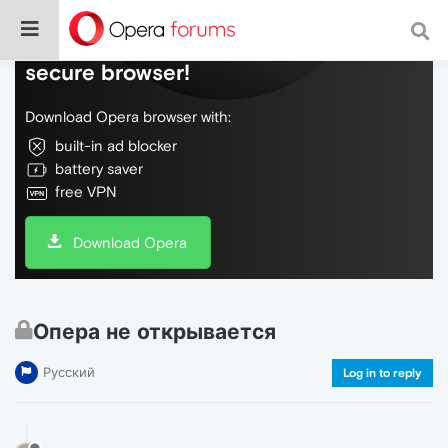
Do more on the web, with a fast and
secure browser!
Download Opera browser with:
built-in ad blocker
battery saver
free VPN
Download Opera
Опера не открывается
Русский
Log in to reply