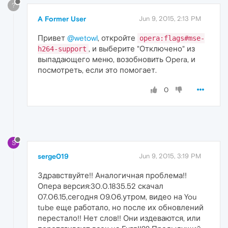
?
A Former User
Jun 9, 2015, 2:13 PM
Привет
@wetowl
, откройте
opera:flags#mse-
, и выберите "Отключено" из
h264-support
выпадающего меню, возобновить Opera, и
посмотреть, если это помогает.
0
S
serge019
Jun 9, 2015, 3:19 PM
Здравствуйте!! Аналогичная проблема!!
Опера версия:30.0.1835.52 скачал
07.06.15,сегодня 09.06.утром, видео на You
tube еще работало, но после их обновлений
перестало!! Нет слов!! Они издеваются, или