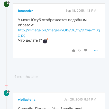
L
lemandzr
Sep 18, 2015, 1:13 PM
У меня Ютуб отображается подобным
образом:
http://immage.biz/images/2015/08/19/JtKwaVmBq
z.jpg
Что делать !?
0
4 months later
V
viollaviolla
Jan 28, 2016, 8:24 PM
Спасибо. Помогло. Ура! Заработало!