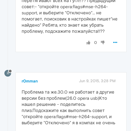
перетягивают всех на Гугл!!?? Предыдущий
совет:- "откройте opera:flags#mse-h264-
support, и выберите "Отключено"... не
помогает, поисковик в настройках пишет"не
найдено" Ребята, кто знает как убрать
проблему, подскажите пожалуйста!!??
0
R
r0mman
Jun 9, 2015, 3:28 PM
Проблема та же.30.0 не работает а другие
версии без проблем(26.0 opera usb)Кто
нашел решение - поделитесь
плиз.Подскажите как выполнить совет
"откройте opera:flags#mse-h264-support, и
выберите "Отключено" я в компах не очень