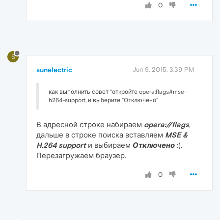
0
S
sunelectric
Jun 9, 2015, 3:39 PM
как выполнить совет "откройте opera:flags#mse-
h264-support, и выберите "Отключено"
В адресной строке набираем
opera://flags
,
дальше в строке поиска вставляем
MSE &
H.264 support
и выбираем
Отключено
:).
Перезагружаем браузер.
0