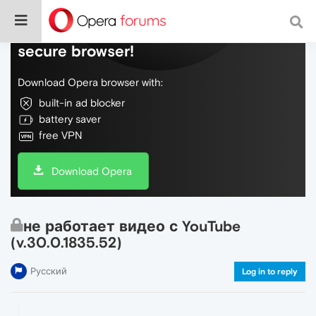
Do more on the web, with a fast and
secure browser!
Download Opera browser with:
built-in ad blocker
battery saver
free VPN
Download Opera
не работает видео с YouTube
(v.30.0.1835.52)
Русский
Log in to reply