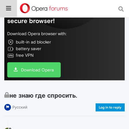
Do more on the web, with a fast and
secure browser!
Download Opera browser with:
built-in ad blocker
battery saver
free VPN
Download Opera
не знаю где спросить.
Русский
Log in to reply