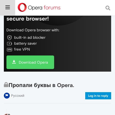
Do more on the web, with a fast and
secure browser!
Download Opera browser with:
built-in ad blocker
battery saver
free VPN
Download Opera
Пропали буквы в Opera.
Русский
Log in to reply