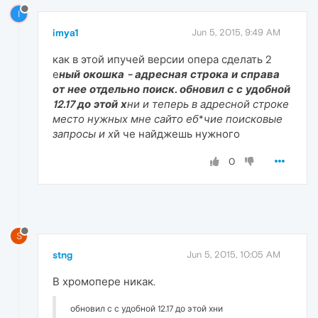
I
imya1
Jun 5, 2015, 9:49 AM
как в этой ипучей версии опера сделать 2
е
ный окошка - адресная строка и справа
от нее отдельно поиск. обновил с с удобной
12.17 до этой х
ни и теперь в адресной строке
место нужных мне сайто еб
*
чие поисковые
запросы и х
й че найджешь нужного
0
S
stng
Jun 5, 2015, 10:05 AM
В хромопере никак.
обновил с с удобной 12.17 до этой хни