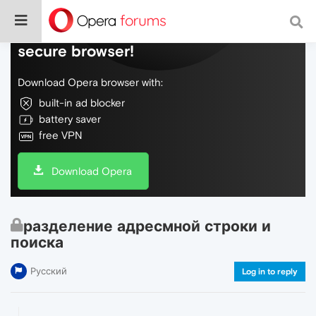
Do more on the web, with a fast and
secure browser!
Download Opera browser with:
built-in ad blocker
battery saver
free VPN
Download Opera
разделение адресмной строки и
поиска
Русский
Log in to reply