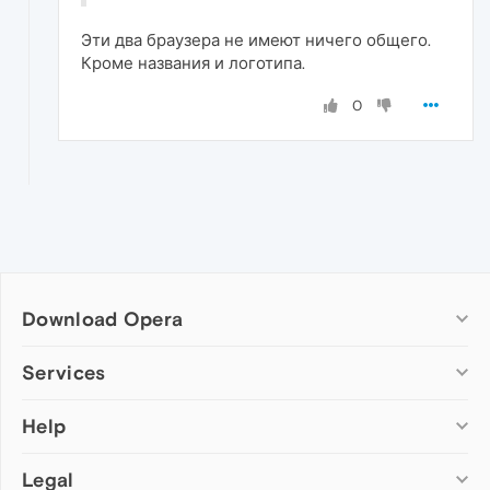
Эти два браузера не имеют ничего общего.
Кроме названия и логотипа.
0
Download Opera
Computer browsers
Services
Opera for Windows
Help
Add-ons
Opera for Mac
Opera account
Opera for Linux
Legal
Wallpapers
Help & support
Opera beta version